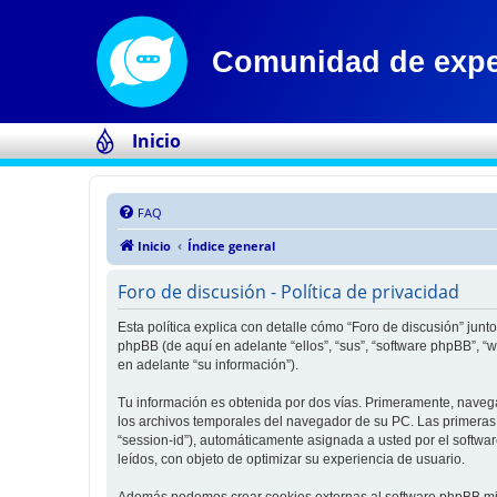
Inicio
FAQ
Inicio
Índice general
Foro de discusión - Política de privacidad
Esta política explica con detalle cómo “Foro de discusión” jun
phpBB (de aquí en adelante “ellos”, “sus”, “software phpBB”,
en adelante “su información”).
Tu información es obtenida por dos vías. Primeramente, naveg
los archivos temporales del navegador de su PC. Las primeras d
“session-id”), automáticamente asignada a usted por el softwa
leídos, con objeto de optimizar su experiencia de usuario.
Además podemos crear cookies externas al software phpBB mien