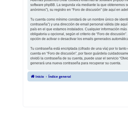
software phpBB. La segunda vía mediante la que obtenemos su 
anónimos”), su registro en “Foro de discusión” (de aquí en ade
Tu cuenta como mínimo constará de un nombre único de identifi
contraseña”) y una dirección de email personal válida (de aquí 
país en el que estamos instalados. Cualquier información más a
obligatoria u opcional, según el criterio de “Foro de discusión
opción de activar o desactivar los emails generados automáti
Tu contraseña está encriptada (cifrado de una vía) por lo tan
cuenta en “Foro de discusión”, por favor guárdela cuidadosame
olvidó la contraseña de su cuenta, puede usar el servicio “Olv
generará una nueva contraseña para recuperar su cuenta.
Inicio
Índice general