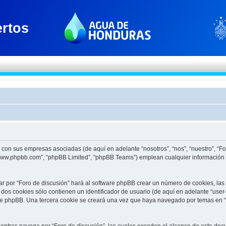
to con sus empresas asociadas (de aquí en adelante “nosotros”, “nos”, “nuestro”, “F
 “www.phpbb.com”, “phpBB Limited”, “phpBB Teams”) emplean cualquier información 
ar por “Foro de discusión” hará al software phpBB crear un número de cookies, la
os cookies sólo contienen un identificador de usuario (de aquí en adelante “user-
re phpBB. Una tercera cookie se creará una vez que haya navegado por temas en “F
tras navega por “Foro de discusión”, las cuales exceden el alcance de este docu