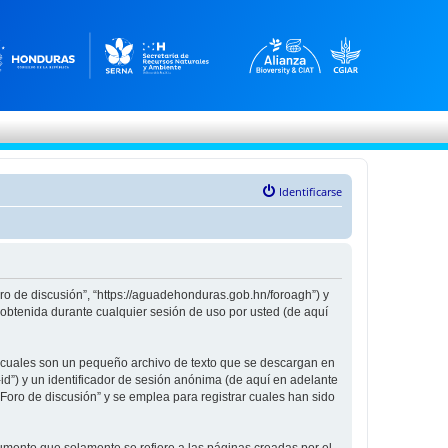
Identificarse
oro de discusión”, “https://aguadehonduras.gob.hn/foroagh”) y
obtenida durante cualquier sesión de uso por usted (de aquí
s cuales son un pequeño archivo de texto que se descargan en
id”) y un identificador de sesión anónima (de aquí en adelante
oro de discusión” y se emplea para registrar cuales han sido
mento que solamente se refiere a las páginas creadas por el