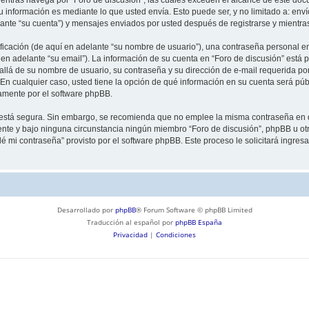
información es mediante lo que usted envía. Esto puede ser, y no limitado a: env
lante “su cuenta”) y mensajes enviados por usted después de registrarse y mientra
cación (de aquí en adelante “su nombre de usuario”), una contraseña personal emp
en adelante “su email”). La información de su cuenta en “Foro de discusión” está p
llá de su nombre de usuario, su contraseña y su dirección de e-mail requerida por
”. En cualquier caso, usted tiene la opción de qué información en su cuenta será p
camente por el software phpBB.
to está segura. Sin embargo, se recomienda que no emplee la misma contraseña en 
nte y bajo ninguna circunstancia ningún miembro “Foro de discusión”, phpBB u otra
idé mi contraseña” provisto por el software phpBB. Este proceso le solicitará ingre
Desarrollado por
phpBB
® Forum Software © phpBB Limited
Traducción al español por
phpBB España
Privacidad
|
Condiciones