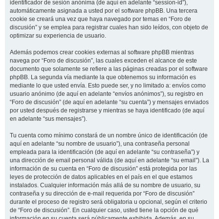
identificador de sesión anónima (de aquí en adelante “session-id”),
automáticamente asignada a usted por el software phpBB. Una tercera
cookie se creará una vez que haya navegado por temas en “Foro de
discusión” y se emplea para registrar cuales han sido leídos, con objeto de
optimizar su experiencia de usuario.
Además podemos crear cookies externas al software phpBB mientras
navega por “Foro de discusión”, las cuales exceden el alcance de este
documento que solamente se refiere a las páginas creadas por el software
phpBB. La segunda vía mediante la que obtenemos su información es
mediante lo que usted envía. Esto puede ser, y no limitado a: envíos como
usuario anónimo (de aquí en adelante “envíos anónimos”), su registro en
“Foro de discusión” (de aquí en adelante “su cuenta”) y mensajes enviados
por usted después de registrarse y mientras se haya identificado (de aquí
en adelante “sus mensajes”).
Tu cuenta como mínimo constará de un nombre único de identificación (de
aquí en adelante “su nombre de usuario”), una contraseña personal
empleada para la identificación (de aquí en adelante “su contraseña”) y
una dirección de email personal válida (de aquí en adelante “su email”). La
información de su cuenta en “Foro de discusión” está protegida por las
leyes de protección de datos aplicables en el país en el que estamos
instalados. Cualquier información más allá de su nombre de usuario, su
contraseña y su dirección de e-mail requerida por “Foro de discusión”
durante el proceso de registro será obligatoria u opcional, según el criterio
de “Foro de discusión”. En cualquier caso, usted tiene la opción de qué
información en su cuenta será públicamente exhibida. Además, en su