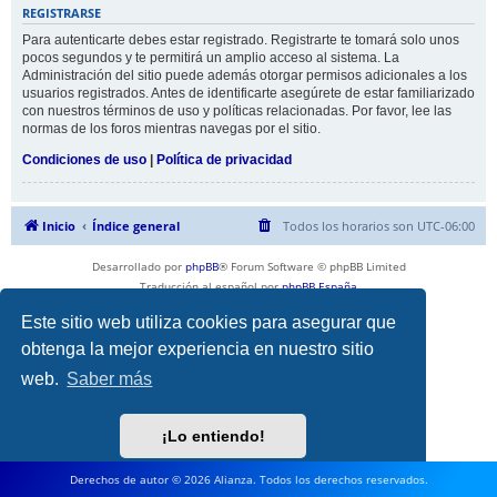
REGISTRARSE
Para autenticarte debes estar registrado. Registrarte te tomará solo unos
pocos segundos y te permitirá un amplio acceso al sistema. La
Administración del sitio puede además otorgar permisos adicionales a los
usuarios registrados. Antes de identificarte asegúrete de estar familiarizado
con nuestros términos de uso y políticas relacionadas. Por favor, lee las
normas de los foros mientras navegas por el sitio.
Condiciones de uso
|
Política de privacidad
Inicio
Índice general
Todos los horarios son
UTC-06:00
Desarrollado por
phpBB
® Forum Software © phpBB Limited
Traducción al español por
phpBB España
Privacidad
|
Condiciones
Este sitio web utiliza cookies para asegurar que
obtenga la mejor experiencia en nuestro sitio
web.
Saber más
¡Lo entiendo!
Derechos de autor © 2026 Alianza. Todos los derechos reservados.