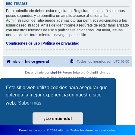
REGISTRARSE
Para autenticarte debes estar registrado. Registrarte te tomará solo unos
pocos segundos y te permitirá un amplio acceso al sistema. La
Administración del sitio puede además otorgar permisos adicionales a los
usuarios registrados. Antes de identificarte asegúrete de estar familiarizado
con nuestros términos de uso y políticas relacionadas. Por favor, lee las
normas de los foros mientras navegas por el sitio.
Condiciones de uso
|
Política de privacidad
Inicio
Índice general
Todos los horarios son
UTC-06:00
Desarrollado por
phpBB
® Forum Software © phpBB Limited
Traducción al español por
phpBB España
Privacidad
|
Condiciones
Este sitio web utiliza cookies para asegurar que
obtenga la mejor experiencia en nuestro sitio
web.
Saber más
¡Lo entiendo!
Derechos de autor © 2026 Alianza. Todos los derechos reservados.