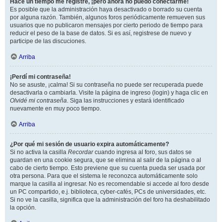
Hace un tiempo me registré, ¡pero ahora no puedo conectarme!
Es posible que la administración haya desactivado o borrado su cuenta
por alguna razón. También, algunos foros periódicamente remueven sus
usuarios que no publicaron mensajes por cierto periodo de tiempo para
reducir el peso de la base de datos. Si es así, registrese de nuevo y
participe de las discuciones.
Arriba
¡Perdí mi contraseña!
No se asuste, ¡calma! Si su contraseña no puede ser recuperada puede
desactivarla o cambiarla. Visite la página de ingreso (login) y haga clic en
Olvidé mi contraseña
. Siga las instrucciones y estará identificado
nuevamente en muy poco tiempo.
Arriba
¿Por qué mi sesión de usuario expira automáticamente?
Si no activa la casilla
Recordar
cuando ingresa al foro, sus datos se
guardan en una cookie segura, que se elimina al salir de la página o al
cabo de cierto tiempo. Esto previene que su cuenta pueda ser usada por
otra persona. Para que el sistema le reconozca automáticamente solo
marque la casilla al ingresar. No es recomendable si accede al foro desde
un PC compartido, e.j. biblioteca, cyber-cafés, PCs de universidades, etc.
Si no ve la casilla, significa que la administración del foro ha deshabilitado
la opción.