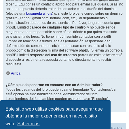
dice "El Equipo" es un contacto apropiado para enviar sus quejas. Si así no
obtiene respuesta debería tratar de contactar con el dueño del dominio
(efectúe una
búsqueda whois
) o, si este foro tiene correo sobre un dominio
gratuito (Yahoo!, gmail.com, hotmail.com, etc.), al departamento o
administración de abusos de ese servicio. Por favor, tenga en cuenta que
phpBB Limited
carece de cualquier tipo de control
y no puede ser de
ninguna manera responsable sobre cómo, dónde o por quién es usado
este sistema de foros. No tiene ningún sentido contactar con phpBB
Limited en relación a asuntos legales (difamación, responsabilidad,
deformación de comentarios, etc.) que no sean con respecto al sitio
phpbb.com o la discreción misma del software phpBB. Si envia un correo a
phpBB Limited
respecto del uso de terceras partes
de este software esté
dispuesto a recibir una respuesta cortante o directamente no recibir
respuesta.
Arriba
¿Cómo puedo ponerme en contacto con un Administrador?
Todos los usuarios del foro pueden usar el formulario “Contáctenos”, si
está opción ha sido habilitada por el Administrador del foro.
Los miembros del foro también pueden usar el enlace "El equipo".
Arriba
Este sitio web utiliza cookies para asegurar que
obtenga la mejor experiencia en nuestro sitio
web.
Saber más
Inicio
Índice general
Todos los horarios son
UTC-06:00