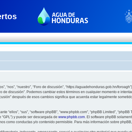
os”, “nos”, “nuestro”, “Foro de discusión”, “https://aguadehonduras.gob.hn/foroagh
Foro de discusión”. Podemos cambiar estos términos en cualquier momento e intenta
scusión” después de esos cambios significa que acuerda estar legalmente sometido
nte “ellos”, “sus”, “software phpBB”, “www.phpbb.com”, “phpBB Limited”, “phpBB Te
te “GPL”) y puede ser descargada de
www.phpbb.com
. El software phpBB solamente
os como conductas y/o contenido permisible. Para más información sobre phpBB, p
ifamatorio, indecente, amenazante, sexual o cualquier otro material que pueda viol