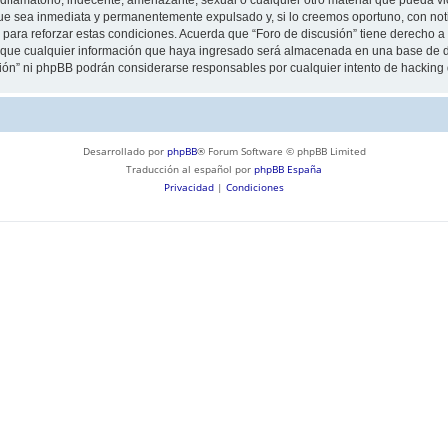
ue sea inmediata y permanentemente expulsado y, si lo creemos oportuno, con notif
para reforzar estas condiciones. Acuerda que “Foro de discusión” tiene derecho a e
ue cualquier información que haya ingresado será almacenada en una base de da
usión” ni phpBB podrán considerarse responsables por cualquier intento de hackin
Desarrollado por
phpBB
® Forum Software © phpBB Limited
Traducción al español por
phpBB España
Privacidad
|
Condiciones