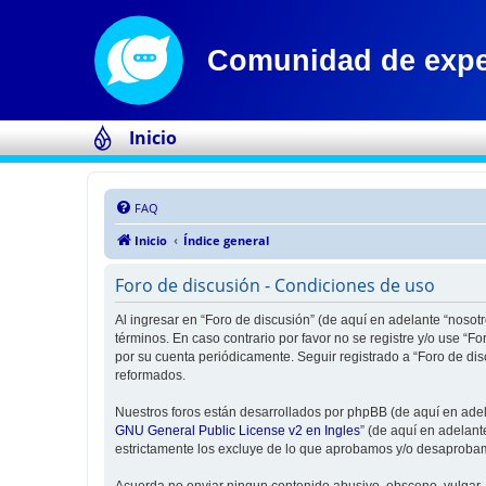
Inicio
FAQ
Inicio
Índice general
Foro de discusión - Condiciones de uso
Al ingresar en “Foro de discusión” (de aquí en adelante “nosotr
términos. En caso contrario por favor no se registre y/o use “
por su cuenta periódicamente. Seguir registrado a “Foro de di
reformados.
Nuestros foros están desarrollados por phpBB (de aquí en adela
GNU General Public License v2 en Ingles
” (de aquí en adelan
estrictamente los excluye de lo que aprobamos y/o desaprobam
Acuerda no enviar ningun contenido abusivo, obsceno, vulgar, d