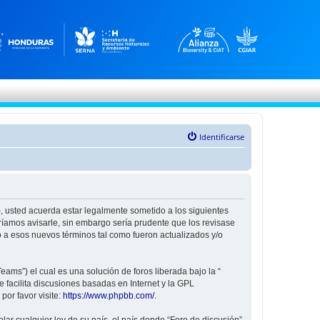
Identificarse
”), usted acuerda estar legalmente sometido a los siguientes
ríamos avisarle, sin embargo sería prudente que los revisase
 a esos nuevos términos tal como fueron actualizados y/o
ams”) el cual es una solución de foros liberada bajo la “
 facilita discusiones basadas en Internet y la GPL
or favor visite:
https://www.phpbb.com/
.
ar cualquier ley de su país, el país donde “Foro de discusión”