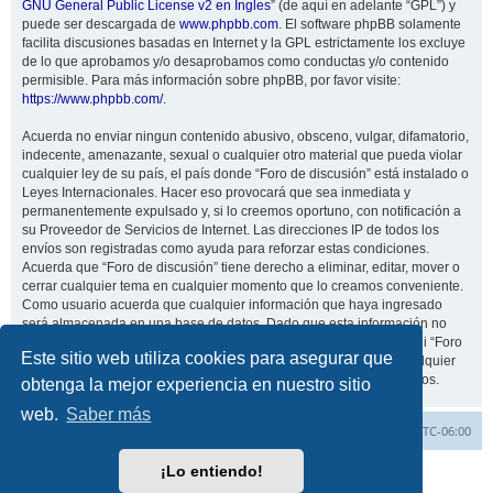
GNU General Public License v2 en Ingles
” (de aquí en adelante “GPL”) y
puede ser descargada de
www.phpbb.com
. El software phpBB solamente
facilita discusiones basadas en Internet y la GPL estrictamente los excluye
de lo que aprobamos y/o desaprobamos como conductas y/o contenido
permisible. Para más información sobre phpBB, por favor visite:
https://www.phpbb.com/
.
Acuerda no enviar ningun contenido abusivo, obsceno, vulgar, difamatorio,
indecente, amenazante, sexual o cualquier otro material que pueda violar
cualquier ley de su país, el país donde “Foro de discusión” está instalado o
Leyes Internacionales. Hacer eso provocará que sea inmediata y
permanentemente expulsado y, si lo creemos oportuno, con notificación a
su Proveedor de Servicios de Internet. Las direcciones IP de todos los
envíos son registradas como ayuda para reforzar estas condiciones.
Acuerda que “Foro de discusión” tiene derecho a eliminar, editar, mover o
cerrar cualquier tema en cualquier momento que lo creamos conveniente.
Como usuario acuerda que cualquier información que haya ingresado
será almacenada en una base de datos. Dado que esta información no
será compartida con ninguna tercera parte sin su consentimiento, ni “Foro
Este sitio web utiliza cookies para asegurar que
de discusión” ni phpBB podrán considerarse responsables por cualquier
intento de hacking que conlleve a que los datos sean comprometidos.
obtenga la mejor experiencia en nuestro sitio
web.
Saber más
Inicio
Índice general
Todos los horarios son
UTC-06:00
¡Lo entiendo!
Desarrollado por
phpBB
® Forum Software © phpBB Limited
Traducción al español por
phpBB España