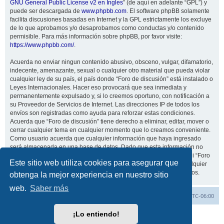
GNU General Public License v2 en Ingles
” (de aquí en adelante “GPL”) y
puede ser descargada de
www.phpbb.com
. El software phpBB solamente
facilita discusiones basadas en Internet y la GPL estrictamente los excluye
de lo que aprobamos y/o desaprobamos como conductas y/o contenido
permisible. Para más información sobre phpBB, por favor visite:
https://www.phpbb.com/
.
Acuerda no enviar ningun contenido abusivo, obsceno, vulgar, difamatorio,
indecente, amenazante, sexual o cualquier otro material que pueda violar
cualquier ley de su país, el país donde “Foro de discusión” está instalado o
Leyes Internacionales. Hacer eso provocará que sea inmediata y
permanentemente expulsado y, si lo creemos oportuno, con notificación a
su Proveedor de Servicios de Internet. Las direcciones IP de todos los
envíos son registradas como ayuda para reforzar estas condiciones.
Acuerda que “Foro de discusión” tiene derecho a eliminar, editar, mover o
cerrar cualquier tema en cualquier momento que lo creamos conveniente.
Como usuario acuerda que cualquier información que haya ingresado
será almacenada en una base de datos. Dado que esta información no
será compartida con ninguna tercera parte sin su consentimiento, ni “Foro
Este sitio web utiliza cookies para asegurar que
de discusión” ni phpBB podrán considerarse responsables por cualquier
intento de hacking que conlleve a que los datos sean comprometidos.
obtenga la mejor experiencia en nuestro sitio
web.
Saber más
Inicio
Índice general
Todos los horarios son
UTC-06:00
¡Lo entiendo!
Desarrollado por
phpBB
® Forum Software © phpBB Limited
Traducción al español por
phpBB España