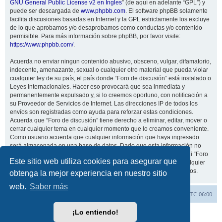
GNU General Public License v2 en Ingles
” (de aquí en adelante “GPL”) y
puede ser descargada de
www.phpbb.com
. El software phpBB solamente
facilita discusiones basadas en Internet y la GPL estrictamente los excluye
de lo que aprobamos y/o desaprobamos como conductas y/o contenido
permisible. Para más información sobre phpBB, por favor visite:
https://www.phpbb.com/
.
Acuerda no enviar ningun contenido abusivo, obsceno, vulgar, difamatorio,
indecente, amenazante, sexual o cualquier otro material que pueda violar
cualquier ley de su país, el país donde “Foro de discusión” está instalado o
Leyes Internacionales. Hacer eso provocará que sea inmediata y
permanentemente expulsado y, si lo creemos oportuno, con notificación a
su Proveedor de Servicios de Internet. Las direcciones IP de todos los
envíos son registradas como ayuda para reforzar estas condiciones.
Acuerda que “Foro de discusión” tiene derecho a eliminar, editar, mover o
cerrar cualquier tema en cualquier momento que lo creamos conveniente.
Como usuario acuerda que cualquier información que haya ingresado
será almacenada en una base de datos. Dado que esta información no
será compartida con ninguna tercera parte sin su consentimiento, ni “Foro
Este sitio web utiliza cookies para asegurar que
de discusión” ni phpBB podrán considerarse responsables por cualquier
intento de hacking que conlleve a que los datos sean comprometidos.
obtenga la mejor experiencia en nuestro sitio
web.
Saber más
Inicio
Índice general
Todos los horarios son
UTC-06:00
¡Lo entiendo!
Desarrollado por
phpBB
® Forum Software © phpBB Limited
Traducción al español por
phpBB España