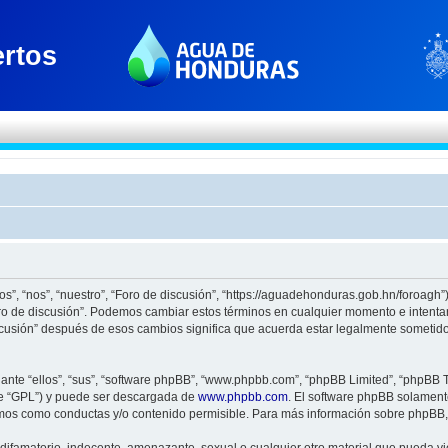
os”, “nos”, “nuestro”, “Foro de discusión”, “https://aguadehonduras.gob.hn/foroagh
Foro de discusión”. Podemos cambiar estos términos en cualquier momento e intenta
scusión” después de esos cambios significa que acuerda estar legalmente sometido
nte “ellos”, “sus”, “software phpBB”, “www.phpbb.com”, “phpBB Limited”, “phpBB Te
te “GPL”) y puede ser descargada de
www.phpbb.com
. El software phpBB solamente
os como conductas y/o contenido permisible. Para más información sobre phpBB, p
ifamatorio, indecente, amenazante, sexual o cualquier otro material que pueda viol