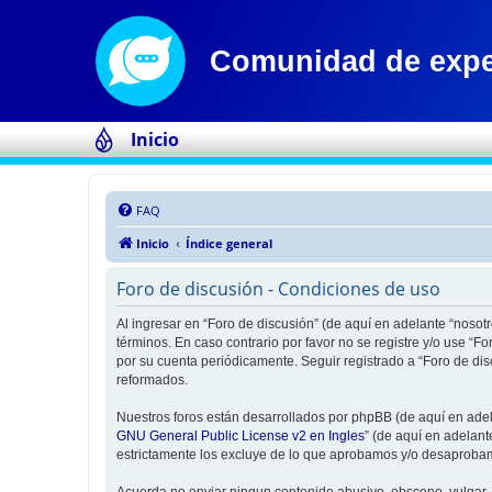
Inicio
FAQ
Inicio
Índice general
Foro de discusión - Condiciones de uso
Al ingresar en “Foro de discusión” (de aquí en adelante “nosotr
términos. En caso contrario por favor no se registre y/o use “
por su cuenta periódicamente. Seguir registrado a “Foro de di
reformados.
Nuestros foros están desarrollados por phpBB (de aquí en adela
GNU General Public License v2 en Ingles
” (de aquí en adelan
estrictamente los excluye de lo que aprobamos y/o desaprobam
Acuerda no enviar ningun contenido abusivo, obsceno, vulgar, d