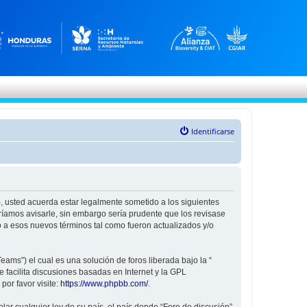
Identificarse
”), usted acuerda estar legalmente sometido a los siguientes
ríamos avisarle, sin embargo sería prudente que los revisase
 a esos nuevos términos tal como fueron actualizados y/o
ams”) el cual es una solución de foros liberada bajo la “
 facilita discusiones basadas en Internet y la GPL
or favor visite:
https://www.phpbb.com/
.
ar cualquier ley de su país, el país donde “Foro de discusión”