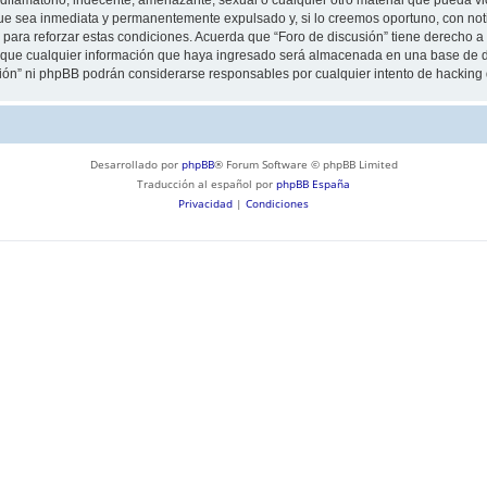
ue sea inmediata y permanentemente expulsado y, si lo creemos oportuno, con notif
para reforzar estas condiciones. Acuerda que “Foro de discusión” tiene derecho a e
ue cualquier información que haya ingresado será almacenada en una base de da
usión” ni phpBB podrán considerarse responsables por cualquier intento de hackin
Desarrollado por
phpBB
® Forum Software © phpBB Limited
Traducción al español por
phpBB España
Privacidad
|
Condiciones