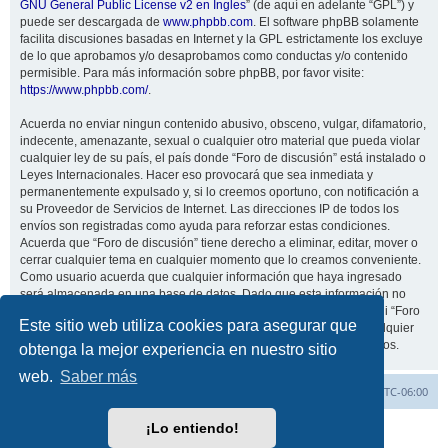
GNU General Public License v2 en Ingles
” (de aquí en adelante “GPL”) y
puede ser descargada de
www.phpbb.com
. El software phpBB solamente
facilita discusiones basadas en Internet y la GPL estrictamente los excluye
de lo que aprobamos y/o desaprobamos como conductas y/o contenido
permisible. Para más información sobre phpBB, por favor visite:
https://www.phpbb.com/
.
Acuerda no enviar ningun contenido abusivo, obsceno, vulgar, difamatorio,
indecente, amenazante, sexual o cualquier otro material que pueda violar
cualquier ley de su país, el país donde “Foro de discusión” está instalado o
Leyes Internacionales. Hacer eso provocará que sea inmediata y
permanentemente expulsado y, si lo creemos oportuno, con notificación a
su Proveedor de Servicios de Internet. Las direcciones IP de todos los
envíos son registradas como ayuda para reforzar estas condiciones.
Acuerda que “Foro de discusión” tiene derecho a eliminar, editar, mover o
cerrar cualquier tema en cualquier momento que lo creamos conveniente.
Como usuario acuerda que cualquier información que haya ingresado
será almacenada en una base de datos. Dado que esta información no
será compartida con ninguna tercera parte sin su consentimiento, ni “Foro
Este sitio web utiliza cookies para asegurar que
de discusión” ni phpBB podrán considerarse responsables por cualquier
intento de hacking que conlleve a que los datos sean comprometidos.
obtenga la mejor experiencia en nuestro sitio
web.
Saber más
Inicio
Índice general
Todos los horarios son
UTC-06:00
¡Lo entiendo!
Desarrollado por
phpBB
® Forum Software © phpBB Limited
Traducción al español por
phpBB España