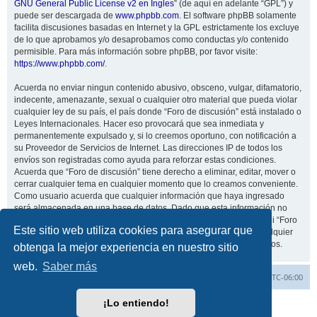
GNU General Public License v2 en Ingles
” (de aquí en adelante “GPL”) y
puede ser descargada de
www.phpbb.com
. El software phpBB solamente
facilita discusiones basadas en Internet y la GPL estrictamente los excluye
de lo que aprobamos y/o desaprobamos como conductas y/o contenido
permisible. Para más información sobre phpBB, por favor visite:
https://www.phpbb.com/
.
Acuerda no enviar ningun contenido abusivo, obsceno, vulgar, difamatorio,
indecente, amenazante, sexual o cualquier otro material que pueda violar
cualquier ley de su país, el país donde “Foro de discusión” está instalado o
Leyes Internacionales. Hacer eso provocará que sea inmediata y
permanentemente expulsado y, si lo creemos oportuno, con notificación a
su Proveedor de Servicios de Internet. Las direcciones IP de todos los
envíos son registradas como ayuda para reforzar estas condiciones.
Acuerda que “Foro de discusión” tiene derecho a eliminar, editar, mover o
cerrar cualquier tema en cualquier momento que lo creamos conveniente.
Como usuario acuerda que cualquier información que haya ingresado
será almacenada en una base de datos. Dado que esta información no
será compartida con ninguna tercera parte sin su consentimiento, ni “Foro
Este sitio web utiliza cookies para asegurar que
de discusión” ni phpBB podrán considerarse responsables por cualquier
intento de hacking que conlleve a que los datos sean comprometidos.
obtenga la mejor experiencia en nuestro sitio
web.
Saber más
Inicio
Índice general
Todos los horarios son
UTC-06:00
¡Lo entiendo!
Desarrollado por
phpBB
® Forum Software © phpBB Limited
Traducción al español por
phpBB España