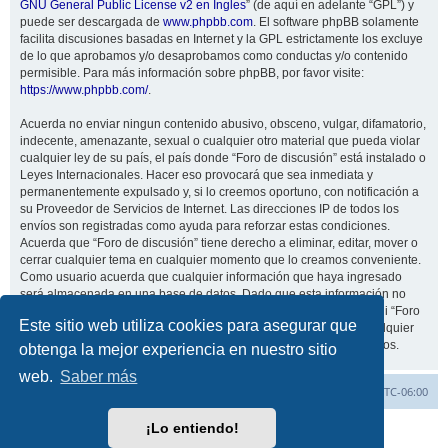
GNU General Public License v2 en Ingles
” (de aquí en adelante “GPL”) y
puede ser descargada de
www.phpbb.com
. El software phpBB solamente
facilita discusiones basadas en Internet y la GPL estrictamente los excluye
de lo que aprobamos y/o desaprobamos como conductas y/o contenido
permisible. Para más información sobre phpBB, por favor visite:
https://www.phpbb.com/
.
Acuerda no enviar ningun contenido abusivo, obsceno, vulgar, difamatorio,
indecente, amenazante, sexual o cualquier otro material que pueda violar
cualquier ley de su país, el país donde “Foro de discusión” está instalado o
Leyes Internacionales. Hacer eso provocará que sea inmediata y
permanentemente expulsado y, si lo creemos oportuno, con notificación a
su Proveedor de Servicios de Internet. Las direcciones IP de todos los
envíos son registradas como ayuda para reforzar estas condiciones.
Acuerda que “Foro de discusión” tiene derecho a eliminar, editar, mover o
cerrar cualquier tema en cualquier momento que lo creamos conveniente.
Como usuario acuerda que cualquier información que haya ingresado
será almacenada en una base de datos. Dado que esta información no
será compartida con ninguna tercera parte sin su consentimiento, ni “Foro
Este sitio web utiliza cookies para asegurar que
de discusión” ni phpBB podrán considerarse responsables por cualquier
intento de hacking que conlleve a que los datos sean comprometidos.
obtenga la mejor experiencia en nuestro sitio
web.
Saber más
Inicio
Índice general
Todos los horarios son
UTC-06:00
¡Lo entiendo!
Desarrollado por
phpBB
® Forum Software © phpBB Limited
Traducción al español por
phpBB España