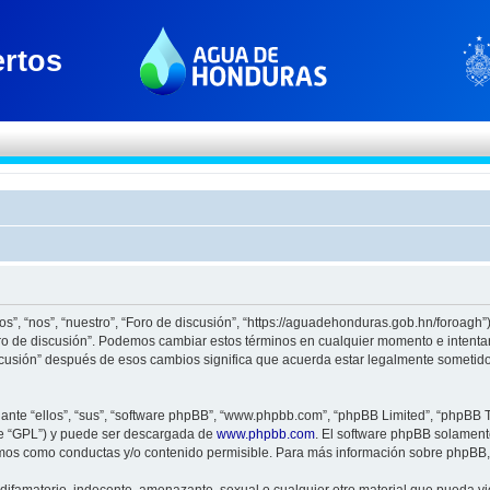
os”, “nos”, “nuestro”, “Foro de discusión”, “https://aguadehonduras.gob.hn/foroagh
Foro de discusión”. Podemos cambiar estos términos en cualquier momento e intenta
scusión” después de esos cambios significa que acuerda estar legalmente sometido
nte “ellos”, “sus”, “software phpBB”, “www.phpbb.com”, “phpBB Limited”, “phpBB Te
te “GPL”) y puede ser descargada de
www.phpbb.com
. El software phpBB solamente
os como conductas y/o contenido permisible. Para más información sobre phpBB, p
ifamatorio, indecente, amenazante, sexual o cualquier otro material que pueda viol