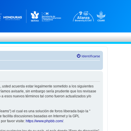
Identificarse
”), usted acuerda estar legalmente sometido a los siguientes
ríamos avisarle, sin embargo sería prudente que los revisase
 a esos nuevos términos tal como fueron actualizados y/o
ams”) el cual es una solución de foros liberada bajo la “
 facilita discusiones basadas en Internet y la GPL
or favor visite:
https://www.phpbb.com/
.
ar cualquier ley de su país, el país donde “Foro de discusión”