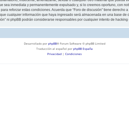
ue sea inmediata y permanentemente expulsado y, si lo creemos oportuno, con notif
para reforzar estas condiciones. Acuerda que “Foro de discusión” tiene derecho a e
ue cualquier información que haya ingresado será almacenada en una base de da
usión” ni phpBB podrán considerarse responsables por cualquier intento de hackin
Desarrollado por
phpBB
® Forum Software © phpBB Limited
Traducción al español por
phpBB España
Privacidad
|
Condiciones