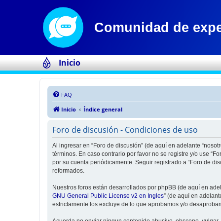
Inicio
FAQ
Inicio
Índice general
Foro de discusión - Condiciones de uso
Al ingresar en “Foro de discusión” (de aquí en adelante “nosotr
términos. En caso contrario por favor no se registre y/o use “
por su cuenta periódicamente. Seguir registrado a “Foro de di
reformados.
Nuestros foros están desarrollados por phpBB (de aquí en adela
GNU General Public License v2 en Ingles
” (de aquí en adelan
estrictamente los excluye de lo que aprobamos y/o desaprobam
Acuerda no enviar ningun contenido abusivo, obsceno, vulgar, d