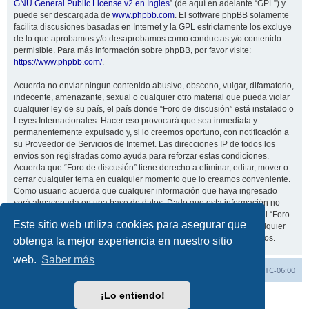
GNU General Public License v2 en Ingles
” (de aquí en adelante “GPL”) y
puede ser descargada de
www.phpbb.com
. El software phpBB solamente
facilita discusiones basadas en Internet y la GPL estrictamente los excluye
de lo que aprobamos y/o desaprobamos como conductas y/o contenido
permisible. Para más información sobre phpBB, por favor visite:
https://www.phpbb.com/
.
Acuerda no enviar ningun contenido abusivo, obsceno, vulgar, difamatorio,
indecente, amenazante, sexual o cualquier otro material que pueda violar
cualquier ley de su país, el país donde “Foro de discusión” está instalado o
Leyes Internacionales. Hacer eso provocará que sea inmediata y
permanentemente expulsado y, si lo creemos oportuno, con notificación a
su Proveedor de Servicios de Internet. Las direcciones IP de todos los
envíos son registradas como ayuda para reforzar estas condiciones.
Acuerda que “Foro de discusión” tiene derecho a eliminar, editar, mover o
cerrar cualquier tema en cualquier momento que lo creamos conveniente.
Como usuario acuerda que cualquier información que haya ingresado
será almacenada en una base de datos. Dado que esta información no
será compartida con ninguna tercera parte sin su consentimiento, ni “Foro
Este sitio web utiliza cookies para asegurar que
de discusión” ni phpBB podrán considerarse responsables por cualquier
intento de hacking que conlleve a que los datos sean comprometidos.
obtenga la mejor experiencia en nuestro sitio
web.
Saber más
Inicio
Índice general
Todos los horarios son
UTC-06:00
¡Lo entiendo!
Desarrollado por
phpBB
® Forum Software © phpBB Limited
Traducción al español por
phpBB España