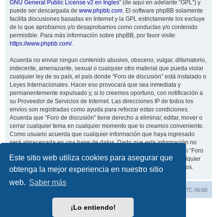
GNU General Public License v2 en Ingles
” (de aquí en adelante “GPL”) y
puede ser descargada de
www.phpbb.com
. El software phpBB solamente
facilita discusiones basadas en Internet y la GPL estrictamente los excluye
de lo que aprobamos y/o desaprobamos como conductas y/o contenido
permisible. Para más información sobre phpBB, por favor visite:
https://www.phpbb.com/
.
Acuerda no enviar ningun contenido abusivo, obsceno, vulgar, difamatorio,
indecente, amenazante, sexual o cualquier otro material que pueda violar
cualquier ley de su país, el país donde “Foro de discusión” está instalado o
Leyes Internacionales. Hacer eso provocará que sea inmediata y
permanentemente expulsado y, si lo creemos oportuno, con notificación a
su Proveedor de Servicios de Internet. Las direcciones IP de todos los
envíos son registradas como ayuda para reforzar estas condiciones.
Acuerda que “Foro de discusión” tiene derecho a eliminar, editar, mover o
cerrar cualquier tema en cualquier momento que lo creamos conveniente.
Como usuario acuerda que cualquier información que haya ingresado
será almacenada en una base de datos. Dado que esta información no
será compartida con ninguna tercera parte sin su consentimiento, ni “Foro
Este sitio web utiliza cookies para asegurar que
de discusión” ni phpBB podrán considerarse responsables por cualquier
intento de hacking que conlleve a que los datos sean comprometidos.
obtenga la mejor experiencia en nuestro sitio
web.
Saber más
Inicio
Índice general
Todos los horarios son
UTC-06:00
¡Lo entiendo!
Desarrollado por
phpBB
® Forum Software © phpBB Limited
Traducción al español por
phpBB España