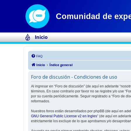
Inicio
FAQ
Inicio
Índice general
Foro de discusión - Condiciones de uso
Al ingresar en “Foro de discusión” (de aquí en adelante “nosotr
términos. En caso contrario por favor no se registre y/o use “
por su cuenta periódicamente. Seguir registrado a “Foro de di
reformados.
Nuestros foros están desarrollados por phpBB (de aquí en adela
GNU General Public License v2 en Ingles
” (de aquí en adelan
estrictamente los excluye de lo que aprobamos y/o desaprobam
Acuerda no enviar ningun contenido abusivo, obsceno, vulgar, d