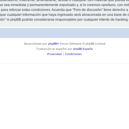
ue sea inmediata y permanentemente expulsado y, si lo creemos oportuno, con notif
para reforzar estas condiciones. Acuerda que “Foro de discusión” tiene derecho a e
ue cualquier información que haya ingresado será almacenada en una base de da
usión” ni phpBB podrán considerarse responsables por cualquier intento de hackin
Desarrollado por
phpBB
® Forum Software © phpBB Limited
Traducción al español por
phpBB España
Privacidad
|
Condiciones