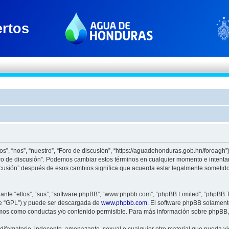
os”, “nos”, “nuestro”, “Foro de discusión”, “https://aguadehonduras.gob.hn/foroagh
Foro de discusión”. Podemos cambiar estos términos en cualquier momento e intenta
scusión” después de esos cambios significa que acuerda estar legalmente sometido
nte “ellos”, “sus”, “software phpBB”, “www.phpbb.com”, “phpBB Limited”, “phpBB Te
te “GPL”) y puede ser descargada de
www.phpbb.com
. El software phpBB solamente
os como conductas y/o contenido permisible. Para más información sobre phpBB, p
ifamatorio, indecente, amenazante, sexual o cualquier otro material que pueda viol