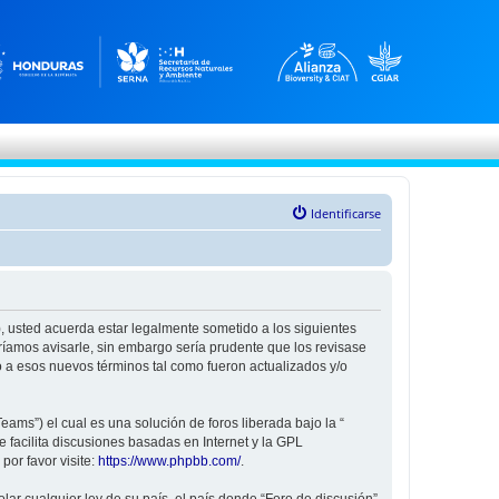
Identificarse
”), usted acuerda estar legalmente sometido a los siguientes
ríamos avisarle, sin embargo sería prudente que los revisase
 a esos nuevos términos tal como fueron actualizados y/o
ams”) el cual es una solución de foros liberada bajo la “
 facilita discusiones basadas en Internet y la GPL
or favor visite:
https://www.phpbb.com/
.
ar cualquier ley de su país, el país donde “Foro de discusión”