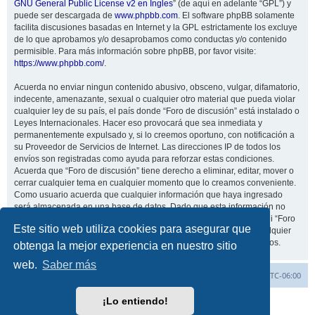
GNU General Public License v2 en Ingles
” (de aquí en adelante “GPL”) y
puede ser descargada de
www.phpbb.com
. El software phpBB solamente
facilita discusiones basadas en Internet y la GPL estrictamente los excluye
de lo que aprobamos y/o desaprobamos como conductas y/o contenido
permisible. Para más información sobre phpBB, por favor visite:
https://www.phpbb.com/
.
Acuerda no enviar ningun contenido abusivo, obsceno, vulgar, difamatorio,
indecente, amenazante, sexual o cualquier otro material que pueda violar
cualquier ley de su país, el país donde “Foro de discusión” está instalado o
Leyes Internacionales. Hacer eso provocará que sea inmediata y
permanentemente expulsado y, si lo creemos oportuno, con notificación a
su Proveedor de Servicios de Internet. Las direcciones IP de todos los
envíos son registradas como ayuda para reforzar estas condiciones.
Acuerda que “Foro de discusión” tiene derecho a eliminar, editar, mover o
cerrar cualquier tema en cualquier momento que lo creamos conveniente.
Como usuario acuerda que cualquier información que haya ingresado
será almacenada en una base de datos. Dado que esta información no
será compartida con ninguna tercera parte sin su consentimiento, ni “Foro
Este sitio web utiliza cookies para asegurar que
de discusión” ni phpBB podrán considerarse responsables por cualquier
intento de hacking que conlleve a que los datos sean comprometidos.
obtenga la mejor experiencia en nuestro sitio
web.
Saber más
Inicio
Índice general
Todos los horarios son
UTC-06:00
¡Lo entiendo!
Desarrollado por
phpBB
® Forum Software © phpBB Limited
Traducción al español por
phpBB España