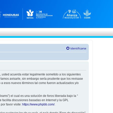
Identificarse
”), usted acuerda estar legalmente sometido a los siguientes
ríamos avisarle, sin embargo sería prudente que los revisase
 a esos nuevos términos tal como fueron actualizados y/o
ams”) el cual es una solución de foros liberada bajo la “
 facilita discusiones basadas en Internet y la GPL
or favor visite:
https://www.phpbb.com/
.
ar cualquier ley de su país, el país donde “Foro de discusión”