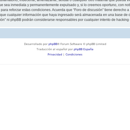
ue sea inmediata y permanentemente expulsado y, si lo creemos oportuno, con notif
para reforzar estas condiciones. Acuerda que “Foro de discusión” tiene derecho a e
ue cualquier información que haya ingresado será almacenada en una base de da
usión” ni phpBB podrán considerarse responsables por cualquier intento de hackin
Desarrollado por
phpBB
® Forum Software © phpBB Limited
Traducción al español por
phpBB España
Privacidad
|
Condiciones