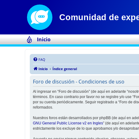
Inicio
FAQ
Inicio
Índice general
Foro de discusión - Condiciones de uso
Al ingresar en “Foro de discusión” (de aquí en adelante “nosotr
términos. En caso contrario por favor no se registre y/o use “
por su cuenta periódicamente. Seguir registrado a “Foro de di
reformados.
Nuestros foros están desarrollados por phpBB (de aquí en adela
GNU General Public License v2 en Ingles
” (de aquí en adelan
estrictamente los excluye de lo que aprobamos y/o desaprobam
Acuerda no enviar ningun contenido abusivo, obsceno, vulgar, d