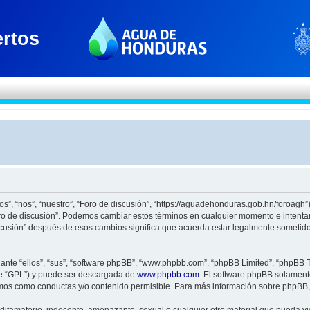
os”, “nos”, “nuestro”, “Foro de discusión”, “https://aguadehonduras.gob.hn/foroagh
Foro de discusión”. Podemos cambiar estos términos en cualquier momento e intenta
scusión” después de esos cambios significa que acuerda estar legalmente sometido
nte “ellos”, “sus”, “software phpBB”, “www.phpbb.com”, “phpBB Limited”, “phpBB Te
te “GPL”) y puede ser descargada de
www.phpbb.com
. El software phpBB solamente
os como conductas y/o contenido permisible. Para más información sobre phpBB, p
ifamatorio, indecente, amenazante, sexual o cualquier otro material que pueda viol