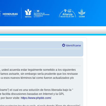
Identificarse
”), usted acuerda estar legalmente sometido a los siguientes
ríamos avisarle, sin embargo sería prudente que los revisase
 a esos nuevos términos tal como fueron actualizados y/o
ams”) el cual es una solución de foros liberada bajo la “
 facilita discusiones basadas en Internet y la GPL
or favor visite:
https://www.phpbb.com/
.
ar cualquier ley de su país, el país donde “Foro de discusión”