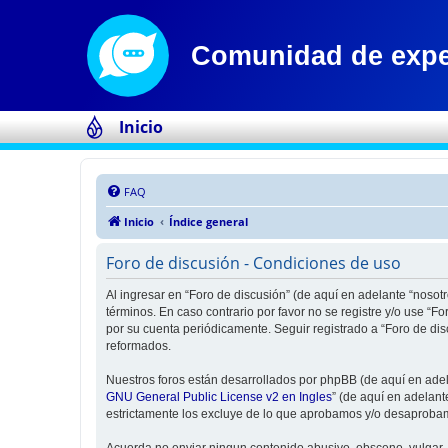
Inicio
FAQ
Inicio
Índice general
Foro de discusión - Condiciones de uso
Al ingresar en “Foro de discusión” (de aquí en adelante “nosotr
términos. En caso contrario por favor no se registre y/o use “
por su cuenta periódicamente. Seguir registrado a “Foro de di
reformados.
Nuestros foros están desarrollados por phpBB (de aquí en adela
GNU General Public License v2 en Ingles
” (de aquí en adelan
estrictamente los excluye de lo que aprobamos y/o desaprobam
Acuerda no enviar ningun contenido abusivo, obsceno, vulgar, d