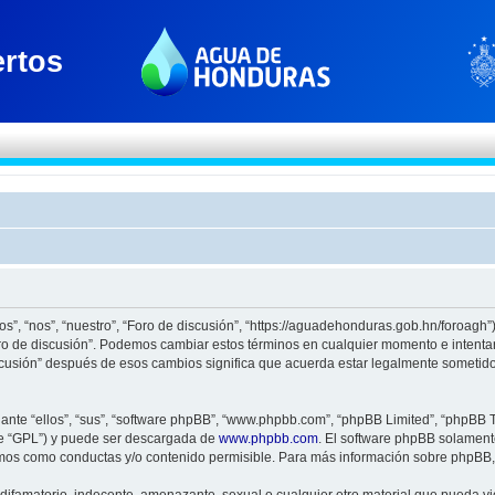
os”, “nos”, “nuestro”, “Foro de discusión”, “https://aguadehonduras.gob.hn/foroagh
Foro de discusión”. Podemos cambiar estos términos en cualquier momento e intenta
scusión” después de esos cambios significa que acuerda estar legalmente sometido
nte “ellos”, “sus”, “software phpBB”, “www.phpbb.com”, “phpBB Limited”, “phpBB Te
te “GPL”) y puede ser descargada de
www.phpbb.com
. El software phpBB solamente
os como conductas y/o contenido permisible. Para más información sobre phpBB, p
ifamatorio, indecente, amenazante, sexual o cualquier otro material que pueda viol