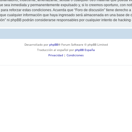
ue sea inmediata y permanentemente expulsado y, si lo creemos oportuno, con notif
para reforzar estas condiciones. Acuerda que “Foro de discusión” tiene derecho a e
ue cualquier información que haya ingresado será almacenada en una base de da
usión” ni phpBB podrán considerarse responsables por cualquier intento de hackin
Desarrollado por
phpBB
® Forum Software © phpBB Limited
Traducción al español por
phpBB España
Privacidad
|
Condiciones