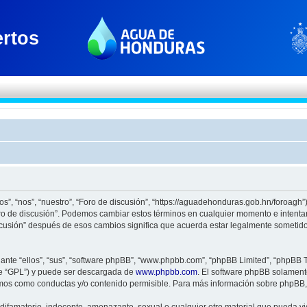
os”, “nos”, “nuestro”, “Foro de discusión”, “https://aguadehonduras.gob.hn/foroagh
Foro de discusión”. Podemos cambiar estos términos en cualquier momento e intenta
scusión” después de esos cambios significa que acuerda estar legalmente sometido
nte “ellos”, “sus”, “software phpBB”, “www.phpbb.com”, “phpBB Limited”, “phpBB Te
te “GPL”) y puede ser descargada de
www.phpbb.com
. El software phpBB solamente
os como conductas y/o contenido permisible. Para más información sobre phpBB, p
ifamatorio, indecente, amenazante, sexual o cualquier otro material que pueda viol