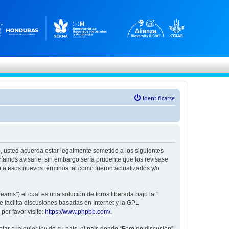
Identificarse
”), usted acuerda estar legalmente sometido a los siguientes
ríamos avisarle, sin embargo sería prudente que los revisase
 a esos nuevos términos tal como fueron actualizados y/o
ams”) el cual es una solución de foros liberada bajo la “
 facilita discusiones basadas en Internet y la GPL
or favor visite:
https://www.phpbb.com/
.
ar cualquier ley de su país, el país donde “Foro de discusión”