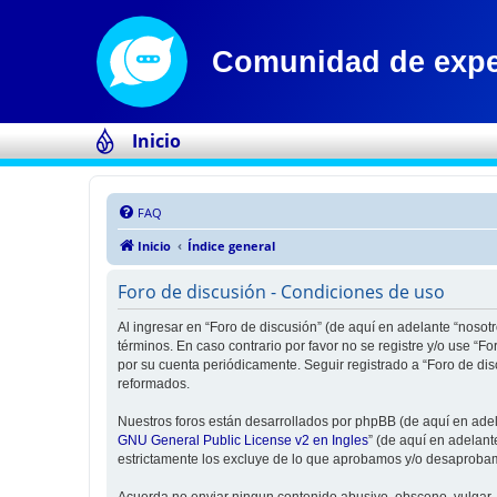
Inicio
FAQ
Inicio
Índice general
Foro de discusión - Condiciones de uso
Al ingresar en “Foro de discusión” (de aquí en adelante “nosotr
términos. En caso contrario por favor no se registre y/o use “
por su cuenta periódicamente. Seguir registrado a “Foro de di
reformados.
Nuestros foros están desarrollados por phpBB (de aquí en adela
GNU General Public License v2 en Ingles
” (de aquí en adelan
estrictamente los excluye de lo que aprobamos y/o desaprobam
Acuerda no enviar ningun contenido abusivo, obsceno, vulgar, d