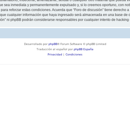
ue sea inmediata y permanentemente expulsado y, si lo creemos oportuno, con notif
para reforzar estas condiciones. Acuerda que “Foro de discusión” tiene derecho a e
ue cualquier información que haya ingresado será almacenada en una base de da
usión” ni phpBB podrán considerarse responsables por cualquier intento de hackin
Desarrollado por
phpBB
® Forum Software © phpBB Limited
Traducción al español por
phpBB España
Privacidad
|
Condiciones