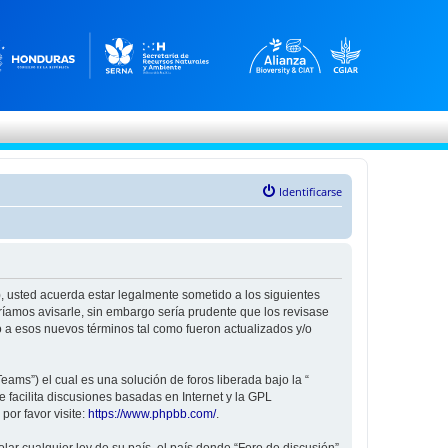
Identificarse
”), usted acuerda estar legalmente sometido a los siguientes
ríamos avisarle, sin embargo sería prudente que los revisase
 a esos nuevos términos tal como fueron actualizados y/o
ams”) el cual es una solución de foros liberada bajo la “
 facilita discusiones basadas en Internet y la GPL
or favor visite:
https://www.phpbb.com/
.
ar cualquier ley de su país, el país donde “Foro de discusión”