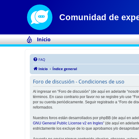
Inicio
FAQ
Inicio
Índice general
Foro de discusión - Condiciones de uso
Al ingresar en “Foro de discusión” (de aquí en adelante “nosotr
términos. En caso contrario por favor no se registre y/o use “
por su cuenta periódicamente. Seguir registrado a “Foro de di
reformados.
Nuestros foros están desarrollados por phpBB (de aquí en adela
GNU General Public License v2 en Ingles
” (de aquí en adelan
estrictamente los excluye de lo que aprobamos y/o desaprobam
Acuerda no enviar ningun contenido abusivo, obsceno, vulgar, d