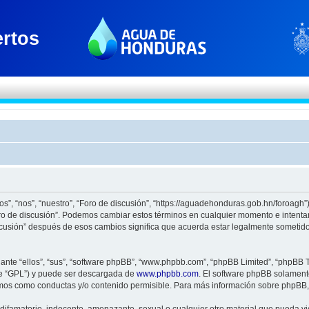
os”, “nos”, “nuestro”, “Foro de discusión”, “https://aguadehonduras.gob.hn/foroagh
Foro de discusión”. Podemos cambiar estos términos en cualquier momento e intenta
scusión” después de esos cambios significa que acuerda estar legalmente sometido
nte “ellos”, “sus”, “software phpBB”, “www.phpbb.com”, “phpBB Limited”, “phpBB Te
te “GPL”) y puede ser descargada de
www.phpbb.com
. El software phpBB solamente
os como conductas y/o contenido permisible. Para más información sobre phpBB, p
ifamatorio, indecente, amenazante, sexual o cualquier otro material que pueda viol