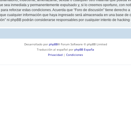
ue sea inmediata y permanentemente expulsado y, si lo creemos oportuno, con notif
para reforzar estas condiciones. Acuerda que “Foro de discusión” tiene derecho a e
ue cualquier información que haya ingresado será almacenada en una base de da
usión” ni phpBB podrán considerarse responsables por cualquier intento de hackin
Desarrollado por
phpBB
® Forum Software © phpBB Limited
Traducción al español por
phpBB España
Privacidad
|
Condiciones