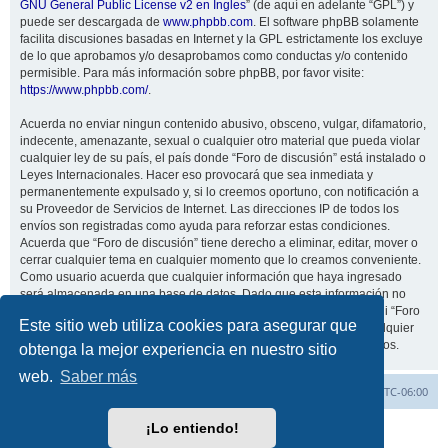
GNU General Public License v2 en Ingles
” (de aquí en adelante “GPL”) y
puede ser descargada de
www.phpbb.com
. El software phpBB solamente
facilita discusiones basadas en Internet y la GPL estrictamente los excluye
de lo que aprobamos y/o desaprobamos como conductas y/o contenido
permisible. Para más información sobre phpBB, por favor visite:
https://www.phpbb.com/
.
Acuerda no enviar ningun contenido abusivo, obsceno, vulgar, difamatorio,
indecente, amenazante, sexual o cualquier otro material que pueda violar
cualquier ley de su país, el país donde “Foro de discusión” está instalado o
Leyes Internacionales. Hacer eso provocará que sea inmediata y
permanentemente expulsado y, si lo creemos oportuno, con notificación a
su Proveedor de Servicios de Internet. Las direcciones IP de todos los
envíos son registradas como ayuda para reforzar estas condiciones.
Acuerda que “Foro de discusión” tiene derecho a eliminar, editar, mover o
cerrar cualquier tema en cualquier momento que lo creamos conveniente.
Como usuario acuerda que cualquier información que haya ingresado
será almacenada en una base de datos. Dado que esta información no
será compartida con ninguna tercera parte sin su consentimiento, ni “Foro
Este sitio web utiliza cookies para asegurar que
de discusión” ni phpBB podrán considerarse responsables por cualquier
intento de hacking que conlleve a que los datos sean comprometidos.
obtenga la mejor experiencia en nuestro sitio
web.
Saber más
Inicio
Índice general
Todos los horarios son
UTC-06:00
¡Lo entiendo!
Desarrollado por
phpBB
® Forum Software © phpBB Limited
Traducción al español por
phpBB España