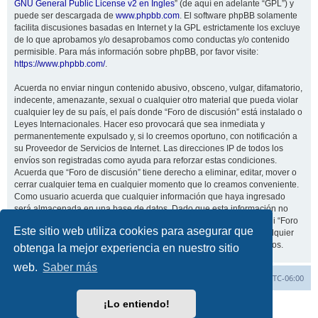
GNU General Public License v2 en Ingles
” (de aquí en adelante “GPL”) y
puede ser descargada de
www.phpbb.com
. El software phpBB solamente
facilita discusiones basadas en Internet y la GPL estrictamente los excluye
de lo que aprobamos y/o desaprobamos como conductas y/o contenido
permisible. Para más información sobre phpBB, por favor visite:
https://www.phpbb.com/
.
Acuerda no enviar ningun contenido abusivo, obsceno, vulgar, difamatorio,
indecente, amenazante, sexual o cualquier otro material que pueda violar
cualquier ley de su país, el país donde “Foro de discusión” está instalado o
Leyes Internacionales. Hacer eso provocará que sea inmediata y
permanentemente expulsado y, si lo creemos oportuno, con notificación a
su Proveedor de Servicios de Internet. Las direcciones IP de todos los
envíos son registradas como ayuda para reforzar estas condiciones.
Acuerda que “Foro de discusión” tiene derecho a eliminar, editar, mover o
cerrar cualquier tema en cualquier momento que lo creamos conveniente.
Como usuario acuerda que cualquier información que haya ingresado
será almacenada en una base de datos. Dado que esta información no
será compartida con ninguna tercera parte sin su consentimiento, ni “Foro
Este sitio web utiliza cookies para asegurar que
de discusión” ni phpBB podrán considerarse responsables por cualquier
intento de hacking que conlleve a que los datos sean comprometidos.
obtenga la mejor experiencia en nuestro sitio
web.
Saber más
Inicio
Índice general
Todos los horarios son
UTC-06:00
¡Lo entiendo!
Desarrollado por
phpBB
® Forum Software © phpBB Limited
Traducción al español por
phpBB España