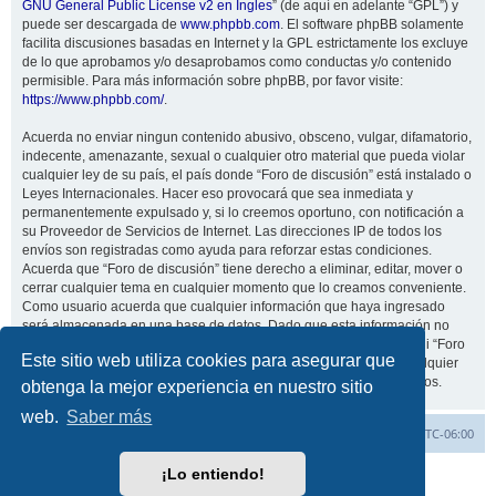
GNU General Public License v2 en Ingles
” (de aquí en adelante “GPL”) y
puede ser descargada de
www.phpbb.com
. El software phpBB solamente
facilita discusiones basadas en Internet y la GPL estrictamente los excluye
de lo que aprobamos y/o desaprobamos como conductas y/o contenido
permisible. Para más información sobre phpBB, por favor visite:
https://www.phpbb.com/
.
Acuerda no enviar ningun contenido abusivo, obsceno, vulgar, difamatorio,
indecente, amenazante, sexual o cualquier otro material que pueda violar
cualquier ley de su país, el país donde “Foro de discusión” está instalado o
Leyes Internacionales. Hacer eso provocará que sea inmediata y
permanentemente expulsado y, si lo creemos oportuno, con notificación a
su Proveedor de Servicios de Internet. Las direcciones IP de todos los
envíos son registradas como ayuda para reforzar estas condiciones.
Acuerda que “Foro de discusión” tiene derecho a eliminar, editar, mover o
cerrar cualquier tema en cualquier momento que lo creamos conveniente.
Como usuario acuerda que cualquier información que haya ingresado
será almacenada en una base de datos. Dado que esta información no
será compartida con ninguna tercera parte sin su consentimiento, ni “Foro
Este sitio web utiliza cookies para asegurar que
de discusión” ni phpBB podrán considerarse responsables por cualquier
intento de hacking que conlleve a que los datos sean comprometidos.
obtenga la mejor experiencia en nuestro sitio
web.
Saber más
Inicio
Índice general
Todos los horarios son
UTC-06:00
¡Lo entiendo!
Desarrollado por
phpBB
® Forum Software © phpBB Limited
Traducción al español por
phpBB España