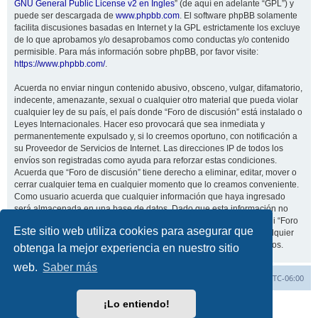
GNU General Public License v2 en Ingles
” (de aquí en adelante “GPL”) y
puede ser descargada de
www.phpbb.com
. El software phpBB solamente
facilita discusiones basadas en Internet y la GPL estrictamente los excluye
de lo que aprobamos y/o desaprobamos como conductas y/o contenido
permisible. Para más información sobre phpBB, por favor visite:
https://www.phpbb.com/
.
Acuerda no enviar ningun contenido abusivo, obsceno, vulgar, difamatorio,
indecente, amenazante, sexual o cualquier otro material que pueda violar
cualquier ley de su país, el país donde “Foro de discusión” está instalado o
Leyes Internacionales. Hacer eso provocará que sea inmediata y
permanentemente expulsado y, si lo creemos oportuno, con notificación a
su Proveedor de Servicios de Internet. Las direcciones IP de todos los
envíos son registradas como ayuda para reforzar estas condiciones.
Acuerda que “Foro de discusión” tiene derecho a eliminar, editar, mover o
cerrar cualquier tema en cualquier momento que lo creamos conveniente.
Como usuario acuerda que cualquier información que haya ingresado
será almacenada en una base de datos. Dado que esta información no
será compartida con ninguna tercera parte sin su consentimiento, ni “Foro
Este sitio web utiliza cookies para asegurar que
de discusión” ni phpBB podrán considerarse responsables por cualquier
intento de hacking que conlleve a que los datos sean comprometidos.
obtenga la mejor experiencia en nuestro sitio
web.
Saber más
Inicio
Índice general
Todos los horarios son
UTC-06:00
¡Lo entiendo!
Desarrollado por
phpBB
® Forum Software © phpBB Limited
Traducción al español por
phpBB España