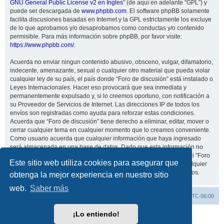
GNU General Public License v2 en Ingles
” (de aquí en adelante “GPL”) y
puede ser descargada de
www.phpbb.com
. El software phpBB solamente
facilita discusiones basadas en Internet y la GPL estrictamente los excluye
de lo que aprobamos y/o desaprobamos como conductas y/o contenido
permisible. Para más información sobre phpBB, por favor visite:
https://www.phpbb.com/
.
Acuerda no enviar ningun contenido abusivo, obsceno, vulgar, difamatorio,
indecente, amenazante, sexual o cualquier otro material que pueda violar
cualquier ley de su país, el país donde “Foro de discusión” está instalado o
Leyes Internacionales. Hacer eso provocará que sea inmediata y
permanentemente expulsado y, si lo creemos oportuno, con notificación a
su Proveedor de Servicios de Internet. Las direcciones IP de todos los
envíos son registradas como ayuda para reforzar estas condiciones.
Acuerda que “Foro de discusión” tiene derecho a eliminar, editar, mover o
cerrar cualquier tema en cualquier momento que lo creamos conveniente.
Como usuario acuerda que cualquier información que haya ingresado
será almacenada en una base de datos. Dado que esta información no
será compartida con ninguna tercera parte sin su consentimiento, ni “Foro
Este sitio web utiliza cookies para asegurar que
de discusión” ni phpBB podrán considerarse responsables por cualquier
intento de hacking que conlleve a que los datos sean comprometidos.
obtenga la mejor experiencia en nuestro sitio
web.
Saber más
Inicio
Índice general
Todos los horarios son
UTC-06:00
¡Lo entiendo!
Desarrollado por
phpBB
® Forum Software © phpBB Limited
Traducción al español por
phpBB España