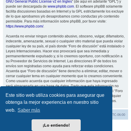
GNU General Public License v2 en Ingles
” (de aquí en adelante “GPL”) y
puede ser descargada de
www.phpbb.com
. El software phpBB solamente
facilita discusiones basadas en Internet y la GPL estrictamente los excluye
de lo que aprobamos y/o desaprobamos como conductas y/o contenido
permisible. Para más información sobre phpBB, por favor visite:
https://www.phpbb.com/
.
Acuerda no enviar ningun contenido abusivo, obsceno, vulgar, difamatorio,
indecente, amenazante, sexual o cualquier otro material que pueda violar
cualquier ley de su país, el país donde “Foro de discusión” está instalado o
Leyes Internacionales. Hacer eso provocará que sea inmediata y
permanentemente expulsado y, si lo creemos oportuno, con notificación a
su Proveedor de Servicios de Internet. Las direcciones IP de todos los
envíos son registradas como ayuda para reforzar estas condiciones.
Acuerda que “Foro de discusión” tiene derecho a eliminar, editar, mover o
cerrar cualquier tema en cualquier momento que lo creamos conveniente.
Como usuario acuerda que cualquier información que haya ingresado
será almacenada en una base de datos. Dado que esta información no
será compartida con ninguna tercera parte sin su consentimiento, ni “Foro
Este sitio web utiliza cookies para asegurar que
de discusión” ni phpBB podrán considerarse responsables por cualquier
intento de hacking que conlleve a que los datos sean comprometidos.
obtenga la mejor experiencia en nuestro sitio
web.
Saber más
Inicio
Índice general
Todos los horarios son
UTC-06:00
¡Lo entiendo!
Desarrollado por
phpBB
® Forum Software © phpBB Limited
Traducción al español por
phpBB España