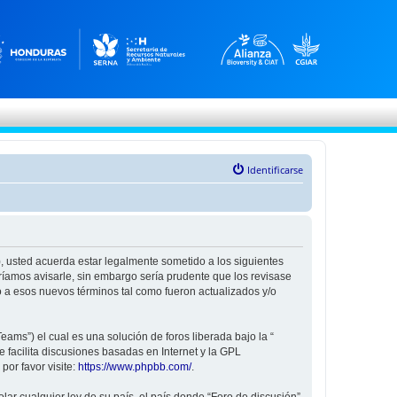
Identificarse
”), usted acuerda estar legalmente sometido a los siguientes
ríamos avisarle, sin embargo sería prudente que los revisase
 a esos nuevos términos tal como fueron actualizados y/o
ams”) el cual es una solución de foros liberada bajo la “
 facilita discusiones basadas en Internet y la GPL
or favor visite:
https://www.phpbb.com/
.
ar cualquier ley de su país, el país donde “Foro de discusión”