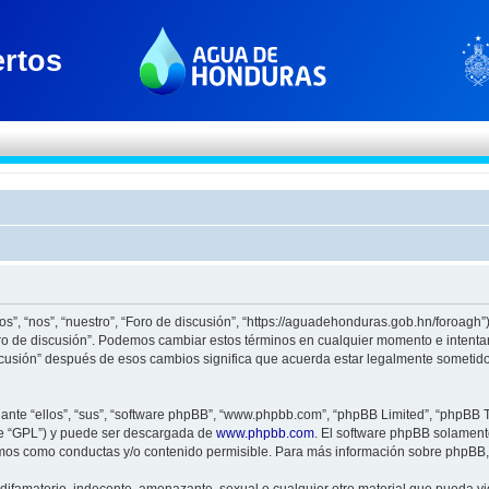
os”, “nos”, “nuestro”, “Foro de discusión”, “https://aguadehonduras.gob.hn/foroagh
Foro de discusión”. Podemos cambiar estos términos en cualquier momento e intenta
scusión” después de esos cambios significa que acuerda estar legalmente sometido
nte “ellos”, “sus”, “software phpBB”, “www.phpbb.com”, “phpBB Limited”, “phpBB Te
te “GPL”) y puede ser descargada de
www.phpbb.com
. El software phpBB solamente
os como conductas y/o contenido permisible. Para más información sobre phpBB, p
ifamatorio, indecente, amenazante, sexual o cualquier otro material que pueda viol