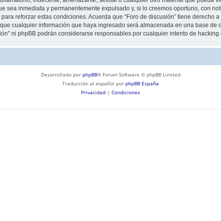
ue sea inmediata y permanentemente expulsado y, si lo creemos oportuno, con notif
para reforzar estas condiciones. Acuerda que “Foro de discusión” tiene derecho a e
ue cualquier información que haya ingresado será almacenada en una base de da
usión” ni phpBB podrán considerarse responsables por cualquier intento de hackin
Desarrollado por
phpBB
® Forum Software © phpBB Limited
Traducción al español por
phpBB España
Privacidad
|
Condiciones