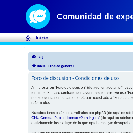
Inicio
FAQ
Inicio
Índice general
Foro de discusión - Condiciones de uso
Al ingresar en “Foro de discusión” (de aquí en adelante “nosotr
términos. En caso contrario por favor no se registre y/o use “
por su cuenta periódicamente. Seguir registrado a “Foro de di
reformados.
Nuestros foros están desarrollados por phpBB (de aquí en adela
GNU General Public License v2 en Ingles
” (de aquí en adelan
estrictamente los excluye de lo que aprobamos y/o desaprobam
Acuerda no enviar ningun contenido abusivo, obsceno, vulgar, d