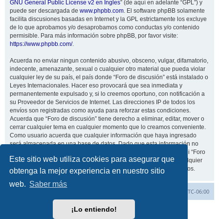
GNU General Public License v2 en Ingles
” (de aquí en adelante “GPL”) y
puede ser descargada de
www.phpbb.com
. El software phpBB solamente
facilita discusiones basadas en Internet y la GPL estrictamente los excluye
de lo que aprobamos y/o desaprobamos como conductas y/o contenido
permisible. Para más información sobre phpBB, por favor visite:
https://www.phpbb.com/
.
Acuerda no enviar ningun contenido abusivo, obsceno, vulgar, difamatorio,
indecente, amenazante, sexual o cualquier otro material que pueda violar
cualquier ley de su país, el país donde “Foro de discusión” está instalado o
Leyes Internacionales. Hacer eso provocará que sea inmediata y
permanentemente expulsado y, si lo creemos oportuno, con notificación a
su Proveedor de Servicios de Internet. Las direcciones IP de todos los
envíos son registradas como ayuda para reforzar estas condiciones.
Acuerda que “Foro de discusión” tiene derecho a eliminar, editar, mover o
cerrar cualquier tema en cualquier momento que lo creamos conveniente.
Como usuario acuerda que cualquier información que haya ingresado
será almacenada en una base de datos. Dado que esta información no
será compartida con ninguna tercera parte sin su consentimiento, ni “Foro
Este sitio web utiliza cookies para asegurar que
de discusión” ni phpBB podrán considerarse responsables por cualquier
intento de hacking que conlleve a que los datos sean comprometidos.
obtenga la mejor experiencia en nuestro sitio
web.
Saber más
Inicio
Índice general
Todos los horarios son
UTC-06:00
¡Lo entiendo!
Desarrollado por
phpBB
® Forum Software © phpBB Limited
Traducción al español por
phpBB España