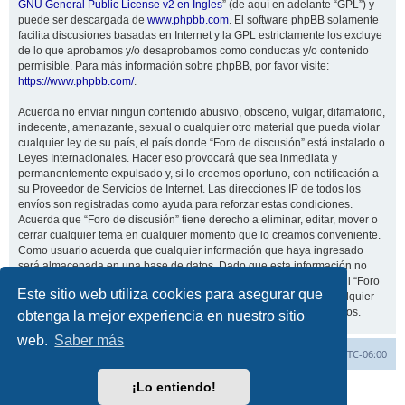
GNU General Public License v2 en Ingles
” (de aquí en adelante “GPL”) y
puede ser descargada de
www.phpbb.com
. El software phpBB solamente
facilita discusiones basadas en Internet y la GPL estrictamente los excluye
de lo que aprobamos y/o desaprobamos como conductas y/o contenido
permisible. Para más información sobre phpBB, por favor visite:
https://www.phpbb.com/
.
Acuerda no enviar ningun contenido abusivo, obsceno, vulgar, difamatorio,
indecente, amenazante, sexual o cualquier otro material que pueda violar
cualquier ley de su país, el país donde “Foro de discusión” está instalado o
Leyes Internacionales. Hacer eso provocará que sea inmediata y
permanentemente expulsado y, si lo creemos oportuno, con notificación a
su Proveedor de Servicios de Internet. Las direcciones IP de todos los
envíos son registradas como ayuda para reforzar estas condiciones.
Acuerda que “Foro de discusión” tiene derecho a eliminar, editar, mover o
cerrar cualquier tema en cualquier momento que lo creamos conveniente.
Como usuario acuerda que cualquier información que haya ingresado
será almacenada en una base de datos. Dado que esta información no
será compartida con ninguna tercera parte sin su consentimiento, ni “Foro
Este sitio web utiliza cookies para asegurar que
de discusión” ni phpBB podrán considerarse responsables por cualquier
intento de hacking que conlleve a que los datos sean comprometidos.
obtenga la mejor experiencia en nuestro sitio
web.
Saber más
Inicio
Índice general
Todos los horarios son
UTC-06:00
¡Lo entiendo!
Desarrollado por
phpBB
® Forum Software © phpBB Limited
Traducción al español por
phpBB España