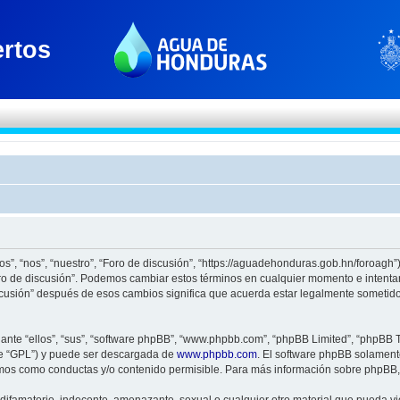
os”, “nos”, “nuestro”, “Foro de discusión”, “https://aguadehonduras.gob.hn/foroagh
Foro de discusión”. Podemos cambiar estos términos en cualquier momento e intenta
scusión” después de esos cambios significa que acuerda estar legalmente sometido
nte “ellos”, “sus”, “software phpBB”, “www.phpbb.com”, “phpBB Limited”, “phpBB Te
te “GPL”) y puede ser descargada de
www.phpbb.com
. El software phpBB solamente
os como conductas y/o contenido permisible. Para más información sobre phpBB, p
ifamatorio, indecente, amenazante, sexual o cualquier otro material que pueda viol