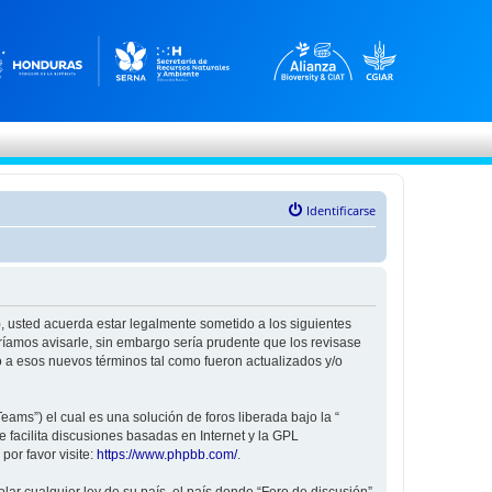
Identificarse
”), usted acuerda estar legalmente sometido a los siguientes
ríamos avisarle, sin embargo sería prudente que los revisase
 a esos nuevos términos tal como fueron actualizados y/o
ams”) el cual es una solución de foros liberada bajo la “
 facilita discusiones basadas en Internet y la GPL
or favor visite:
https://www.phpbb.com/
.
ar cualquier ley de su país, el país donde “Foro de discusión”