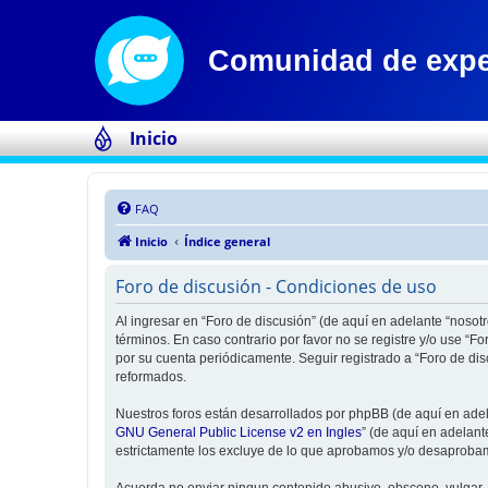
Inicio
FAQ
Inicio
Índice general
Foro de discusión - Condiciones de uso
Al ingresar en “Foro de discusión” (de aquí en adelante “nosotr
términos. En caso contrario por favor no se registre y/o use “
por su cuenta periódicamente. Seguir registrado a “Foro de di
reformados.
Nuestros foros están desarrollados por phpBB (de aquí en adela
GNU General Public License v2 en Ingles
” (de aquí en adelan
estrictamente los excluye de lo que aprobamos y/o desaprobam
Acuerda no enviar ningun contenido abusivo, obsceno, vulgar, d