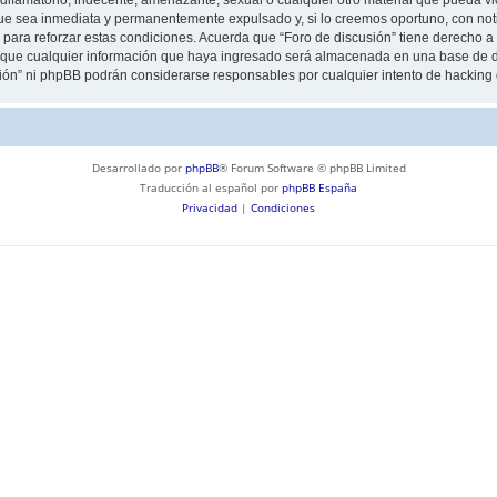
ue sea inmediata y permanentemente expulsado y, si lo creemos oportuno, con notif
para reforzar estas condiciones. Acuerda que “Foro de discusión” tiene derecho a e
ue cualquier información que haya ingresado será almacenada en una base de da
usión” ni phpBB podrán considerarse responsables por cualquier intento de hackin
Desarrollado por
phpBB
® Forum Software © phpBB Limited
Traducción al español por
phpBB España
Privacidad
|
Condiciones