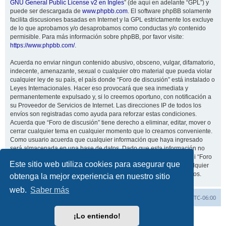
GNU General Public License v2 en Ingles
” (de aquí en adelante “GPL”) y
puede ser descargada de
www.phpbb.com
. El software phpBB solamente
facilita discusiones basadas en Internet y la GPL estrictamente los excluye
de lo que aprobamos y/o desaprobamos como conductas y/o contenido
permisible. Para más información sobre phpBB, por favor visite:
https://www.phpbb.com/
.
Acuerda no enviar ningun contenido abusivo, obsceno, vulgar, difamatorio,
indecente, amenazante, sexual o cualquier otro material que pueda violar
cualquier ley de su país, el país donde “Foro de discusión” está instalado o
Leyes Internacionales. Hacer eso provocará que sea inmediata y
permanentemente expulsado y, si lo creemos oportuno, con notificación a
su Proveedor de Servicios de Internet. Las direcciones IP de todos los
envíos son registradas como ayuda para reforzar estas condiciones.
Acuerda que “Foro de discusión” tiene derecho a eliminar, editar, mover o
cerrar cualquier tema en cualquier momento que lo creamos conveniente.
Como usuario acuerda que cualquier información que haya ingresado
será almacenada en una base de datos. Dado que esta información no
será compartida con ninguna tercera parte sin su consentimiento, ni “Foro
Este sitio web utiliza cookies para asegurar que
de discusión” ni phpBB podrán considerarse responsables por cualquier
intento de hacking que conlleve a que los datos sean comprometidos.
obtenga la mejor experiencia en nuestro sitio
web.
Saber más
Inicio
Índice general
Todos los horarios son
UTC-06:00
¡Lo entiendo!
Desarrollado por
phpBB
® Forum Software © phpBB Limited
Traducción al español por
phpBB España