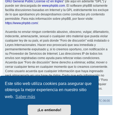
GNU General Public License v2 en Ingles
” (de aquí en adelante “GPL”) y
puede ser descargada de
www.phpbb.com
. El software phpBB solamente
facilita discusiones basadas en Internet y la GPL estrictamente los excluye
de lo que aprobamos y/o desaprobamos como conductas y/o contenido
permisible. Para más información sobre phpBB, por favor visite:
https://www.phpbb.com/
.
Acuerda no enviar ningun contenido abusivo, obsceno, vulgar, difamatorio,
indecente, amenazante, sexual o cualquier otro material que pueda violar
cualquier ley de su país, el país donde “Foro de discusión” está instalado o
Leyes Internacionales. Hacer eso provocará que sea inmediata y
permanentemente expulsado y, si lo creemos oportuno, con notificación a
su Proveedor de Servicios de Internet. Las direcciones IP de todos los
envíos son registradas como ayuda para reforzar estas condiciones.
Acuerda que “Foro de discusión” tiene derecho a eliminar, editar, mover o
cerrar cualquier tema en cualquier momento que lo creamos conveniente.
Como usuario acuerda que cualquier información que haya ingresado
será almacenada en una base de datos. Dado que esta información no
será compartida con ninguna tercera parte sin su consentimiento, ni “Foro
Este sitio web utiliza cookies para asegurar que
de discusión” ni phpBB podrán considerarse responsables por cualquier
intento de hacking que conlleve a que los datos sean comprometidos.
obtenga la mejor experiencia en nuestro sitio
web.
Saber más
Inicio
Índice general
Todos los horarios son
UTC-06:00
¡Lo entiendo!
Desarrollado por
phpBB
® Forum Software © phpBB Limited
Traducción al español por
phpBB España