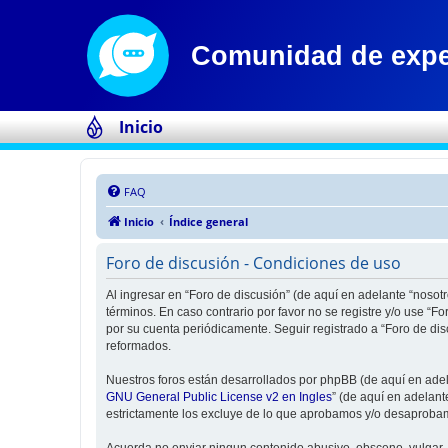
Inicio
FAQ
Inicio
Índice general
Foro de discusión - Condiciones de uso
Al ingresar en “Foro de discusión” (de aquí en adelante “nosotr
términos. En caso contrario por favor no se registre y/o use “
por su cuenta periódicamente. Seguir registrado a “Foro de di
reformados.
Nuestros foros están desarrollados por phpBB (de aquí en adela
GNU General Public License v2 en Ingles
” (de aquí en adelan
estrictamente los excluye de lo que aprobamos y/o desaprobam
Acuerda no enviar ningun contenido abusivo, obsceno, vulgar, d