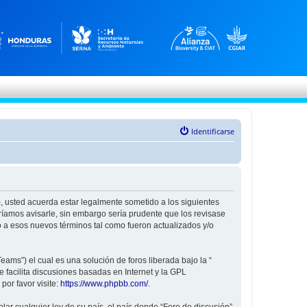
Identificarse
”), usted acuerda estar legalmente sometido a los siguientes
ríamos avisarle, sin embargo sería prudente que los revisase
 a esos nuevos términos tal como fueron actualizados y/o
ams”) el cual es una solución de foros liberada bajo la “
 facilita discusiones basadas en Internet y la GPL
or favor visite:
https://www.phpbb.com/
.
ar cualquier ley de su país, el país donde “Foro de discusión”