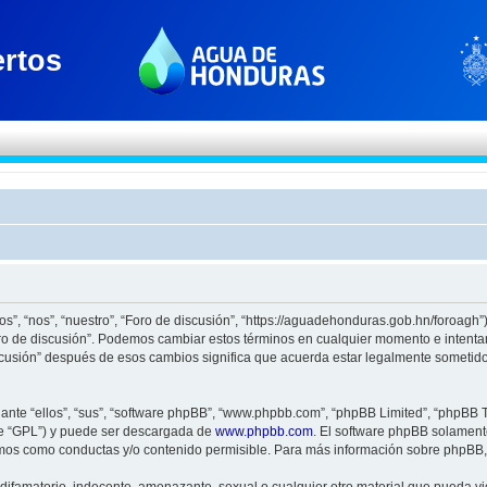
os”, “nos”, “nuestro”, “Foro de discusión”, “https://aguadehonduras.gob.hn/foroagh
Foro de discusión”. Podemos cambiar estos términos en cualquier momento e intenta
scusión” después de esos cambios significa que acuerda estar legalmente sometido
nte “ellos”, “sus”, “software phpBB”, “www.phpbb.com”, “phpBB Limited”, “phpBB Te
te “GPL”) y puede ser descargada de
www.phpbb.com
. El software phpBB solamente
os como conductas y/o contenido permisible. Para más información sobre phpBB, p
ifamatorio, indecente, amenazante, sexual o cualquier otro material que pueda viol