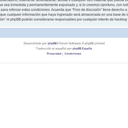
ue sea inmediata y permanentemente expulsado y, si lo creemos oportuno, con notif
para reforzar estas condiciones. Acuerda que “Foro de discusión” tiene derecho a e
ue cualquier información que haya ingresado será almacenada en una base de da
usión” ni phpBB podrán considerarse responsables por cualquier intento de hackin
Desarrollado por
phpBB
® Forum Software © phpBB Limited
Traducción al español por
phpBB España
Privacidad
|
Condiciones