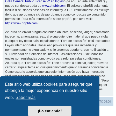
GNU General Public License v2 en Ingles
” (de aquí en adelante “GPL”) y
puede ser descargada de
www.phpbb.com
. El software phpBB solamente
facilita discusiones basadas en Internet y la GPL estrictamente los excluye
de lo que aprobamos y/o desaprobamos como conductas y/o contenido
permisible. Para más información sobre phpBB, por favor visite:
https://www.phpbb.com/
.
Acuerda no enviar ningun contenido abusivo, obsceno, vulgar, difamatorio,
indecente, amenazante, sexual o cualquier otro material que pueda violar
cualquier ley de su país, el país donde “Foro de discusión” está instalado o
Leyes Internacionales. Hacer eso provocará que sea inmediata y
permanentemente expulsado y, si lo creemos oportuno, con notificación a
su Proveedor de Servicios de Internet. Las direcciones IP de todos los
envíos son registradas como ayuda para reforzar estas condiciones.
Acuerda que “Foro de discusión” tiene derecho a eliminar, editar, mover o
cerrar cualquier tema en cualquier momento que lo creamos conveniente.
Como usuario acuerda que cualquier información que haya ingresado
será almacenada en una base de datos. Dado que esta información no
será compartida con ninguna tercera parte sin su consentimiento, ni “Foro
Este sitio web utiliza cookies para asegurar que
de discusión” ni phpBB podrán considerarse responsables por cualquier
intento de hacking que conlleve a que los datos sean comprometidos.
obtenga la mejor experiencia en nuestro sitio
web.
Saber más
Inicio
Índice general
Todos los horarios son
UTC-06:00
¡Lo entiendo!
Desarrollado por
phpBB
® Forum Software © phpBB Limited
Traducción al español por
phpBB España