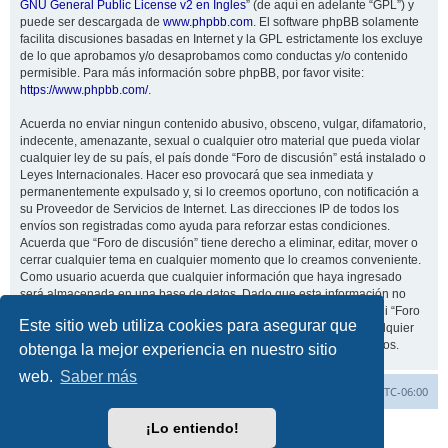
GNU General Public License v2 en Ingles
” (de aquí en adelante “GPL”) y
puede ser descargada de
www.phpbb.com
. El software phpBB solamente
facilita discusiones basadas en Internet y la GPL estrictamente los excluye
de lo que aprobamos y/o desaprobamos como conductas y/o contenido
permisible. Para más información sobre phpBB, por favor visite:
https://www.phpbb.com/
.
Acuerda no enviar ningun contenido abusivo, obsceno, vulgar, difamatorio,
indecente, amenazante, sexual o cualquier otro material que pueda violar
cualquier ley de su país, el país donde “Foro de discusión” está instalado o
Leyes Internacionales. Hacer eso provocará que sea inmediata y
permanentemente expulsado y, si lo creemos oportuno, con notificación a
su Proveedor de Servicios de Internet. Las direcciones IP de todos los
envíos son registradas como ayuda para reforzar estas condiciones.
Acuerda que “Foro de discusión” tiene derecho a eliminar, editar, mover o
cerrar cualquier tema en cualquier momento que lo creamos conveniente.
Como usuario acuerda que cualquier información que haya ingresado
será almacenada en una base de datos. Dado que esta información no
será compartida con ninguna tercera parte sin su consentimiento, ni “Foro
Este sitio web utiliza cookies para asegurar que
de discusión” ni phpBB podrán considerarse responsables por cualquier
intento de hacking que conlleve a que los datos sean comprometidos.
obtenga la mejor experiencia en nuestro sitio
web.
Saber más
Inicio
Índice general
Todos los horarios son
UTC-06:00
¡Lo entiendo!
Desarrollado por
phpBB
® Forum Software © phpBB Limited
Traducción al español por
phpBB España