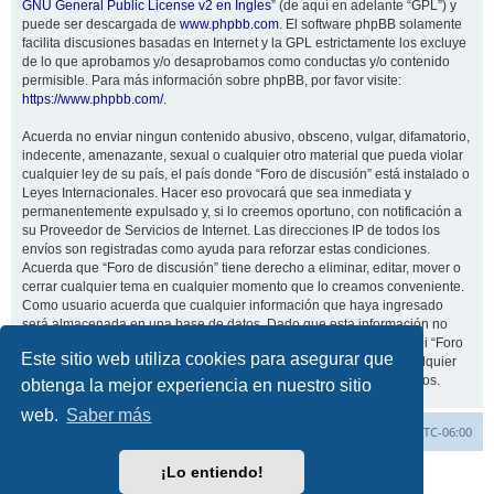
GNU General Public License v2 en Ingles
” (de aquí en adelante “GPL”) y
puede ser descargada de
www.phpbb.com
. El software phpBB solamente
facilita discusiones basadas en Internet y la GPL estrictamente los excluye
de lo que aprobamos y/o desaprobamos como conductas y/o contenido
permisible. Para más información sobre phpBB, por favor visite:
https://www.phpbb.com/
.
Acuerda no enviar ningun contenido abusivo, obsceno, vulgar, difamatorio,
indecente, amenazante, sexual o cualquier otro material que pueda violar
cualquier ley de su país, el país donde “Foro de discusión” está instalado o
Leyes Internacionales. Hacer eso provocará que sea inmediata y
permanentemente expulsado y, si lo creemos oportuno, con notificación a
su Proveedor de Servicios de Internet. Las direcciones IP de todos los
envíos son registradas como ayuda para reforzar estas condiciones.
Acuerda que “Foro de discusión” tiene derecho a eliminar, editar, mover o
cerrar cualquier tema en cualquier momento que lo creamos conveniente.
Como usuario acuerda que cualquier información que haya ingresado
será almacenada en una base de datos. Dado que esta información no
será compartida con ninguna tercera parte sin su consentimiento, ni “Foro
Este sitio web utiliza cookies para asegurar que
de discusión” ni phpBB podrán considerarse responsables por cualquier
intento de hacking que conlleve a que los datos sean comprometidos.
obtenga la mejor experiencia en nuestro sitio
web.
Saber más
Inicio
Índice general
Todos los horarios son
UTC-06:00
¡Lo entiendo!
Desarrollado por
phpBB
® Forum Software © phpBB Limited
Traducción al español por
phpBB España