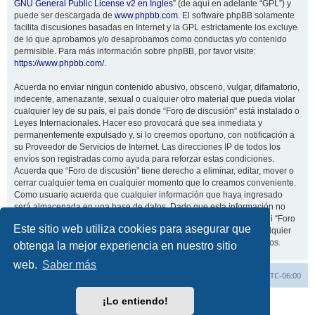
GNU General Public License v2 en Ingles
” (de aquí en adelante “GPL”) y
puede ser descargada de
www.phpbb.com
. El software phpBB solamente
facilita discusiones basadas en Internet y la GPL estrictamente los excluye
de lo que aprobamos y/o desaprobamos como conductas y/o contenido
permisible. Para más información sobre phpBB, por favor visite:
https://www.phpbb.com/
.
Acuerda no enviar ningun contenido abusivo, obsceno, vulgar, difamatorio,
indecente, amenazante, sexual o cualquier otro material que pueda violar
cualquier ley de su país, el país donde “Foro de discusión” está instalado o
Leyes Internacionales. Hacer eso provocará que sea inmediata y
permanentemente expulsado y, si lo creemos oportuno, con notificación a
su Proveedor de Servicios de Internet. Las direcciones IP de todos los
envíos son registradas como ayuda para reforzar estas condiciones.
Acuerda que “Foro de discusión” tiene derecho a eliminar, editar, mover o
cerrar cualquier tema en cualquier momento que lo creamos conveniente.
Como usuario acuerda que cualquier información que haya ingresado
será almacenada en una base de datos. Dado que esta información no
será compartida con ninguna tercera parte sin su consentimiento, ni “Foro
Este sitio web utiliza cookies para asegurar que
de discusión” ni phpBB podrán considerarse responsables por cualquier
intento de hacking que conlleve a que los datos sean comprometidos.
obtenga la mejor experiencia en nuestro sitio
web.
Saber más
Inicio
Índice general
Todos los horarios son
UTC-06:00
¡Lo entiendo!
Desarrollado por
phpBB
® Forum Software © phpBB Limited
Traducción al español por
phpBB España