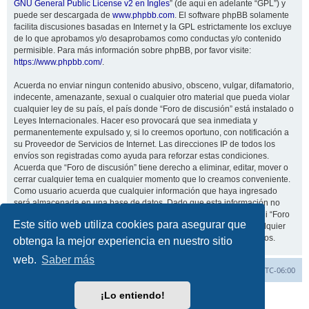
GNU General Public License v2 en Ingles
” (de aquí en adelante “GPL”) y
puede ser descargada de
www.phpbb.com
. El software phpBB solamente
facilita discusiones basadas en Internet y la GPL estrictamente los excluye
de lo que aprobamos y/o desaprobamos como conductas y/o contenido
permisible. Para más información sobre phpBB, por favor visite:
https://www.phpbb.com/
.
Acuerda no enviar ningun contenido abusivo, obsceno, vulgar, difamatorio,
indecente, amenazante, sexual o cualquier otro material que pueda violar
cualquier ley de su país, el país donde “Foro de discusión” está instalado o
Leyes Internacionales. Hacer eso provocará que sea inmediata y
permanentemente expulsado y, si lo creemos oportuno, con notificación a
su Proveedor de Servicios de Internet. Las direcciones IP de todos los
envíos son registradas como ayuda para reforzar estas condiciones.
Acuerda que “Foro de discusión” tiene derecho a eliminar, editar, mover o
cerrar cualquier tema en cualquier momento que lo creamos conveniente.
Como usuario acuerda que cualquier información que haya ingresado
será almacenada en una base de datos. Dado que esta información no
será compartida con ninguna tercera parte sin su consentimiento, ni “Foro
Este sitio web utiliza cookies para asegurar que
de discusión” ni phpBB podrán considerarse responsables por cualquier
intento de hacking que conlleve a que los datos sean comprometidos.
obtenga la mejor experiencia en nuestro sitio
web.
Saber más
Inicio
Índice general
Todos los horarios son
UTC-06:00
¡Lo entiendo!
Desarrollado por
phpBB
® Forum Software © phpBB Limited
Traducción al español por
phpBB España