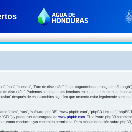
os”, “nos”, “nuestro”, “Foro de discusión”, “https://aguadehonduras.gob.hn/foroagh
Foro de discusión”. Podemos cambiar estos términos en cualquier momento e intenta
scusión” después de esos cambios significa que acuerda estar legalmente sometido
nte “ellos”, “sus”, “software phpBB”, “www.phpbb.com”, “phpBB Limited”, “phpBB Te
te “GPL”) y puede ser descargada de
www.phpbb.com
. El software phpBB solamente
os como conductas y/o contenido permisible. Para más información sobre phpBB, p
ifamatorio, indecente, amenazante, sexual o cualquier otro material que pueda viol