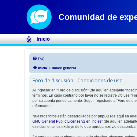
Inicio
FAQ
Inicio
Índice general
Foro de discusión - Condiciones de uso
Al ingresar en “Foro de discusión” (de aquí en adelante “nosotr
términos. En caso contrario por favor no se registre y/o use “
por su cuenta periódicamente. Seguir registrado a “Foro de di
reformados.
Nuestros foros están desarrollados por phpBB (de aquí en adela
GNU General Public License v2 en Ingles
” (de aquí en adelan
estrictamente los excluye de lo que aprobamos y/o desaprobam
Acuerda no enviar ningun contenido abusivo, obsceno, vulgar, d