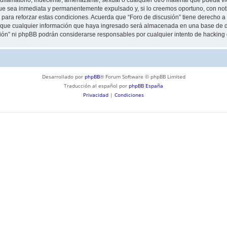
ue sea inmediata y permanentemente expulsado y, si lo creemos oportuno, con notif
para reforzar estas condiciones. Acuerda que “Foro de discusión” tiene derecho a e
ue cualquier información que haya ingresado será almacenada en una base de da
usión” ni phpBB podrán considerarse responsables por cualquier intento de hackin
Desarrollado por
phpBB
® Forum Software © phpBB Limited
Traducción al español por
phpBB España
Privacidad
|
Condiciones