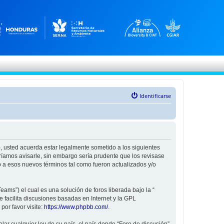
Identificarse
”), usted acuerda estar legalmente sometido a los siguientes
ríamos avisarle, sin embargo sería prudente que los revisase
 a esos nuevos términos tal como fueron actualizados y/o
ams”) el cual es una solución de foros liberada bajo la “
 facilita discusiones basadas en Internet y la GPL
or favor visite:
https://www.phpbb.com/
.
ar cualquier ley de su país, el país donde “Foro de discusión”