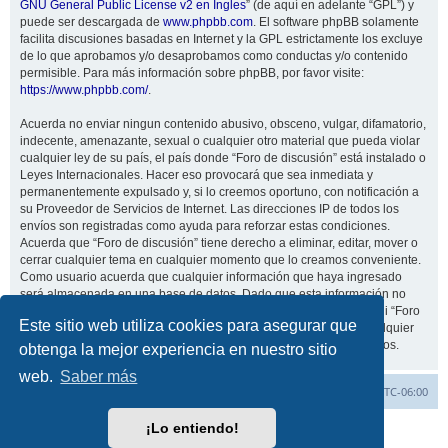
GNU General Public License v2 en Ingles
” (de aquí en adelante “GPL”) y
puede ser descargada de
www.phpbb.com
. El software phpBB solamente
facilita discusiones basadas en Internet y la GPL estrictamente los excluye
de lo que aprobamos y/o desaprobamos como conductas y/o contenido
permisible. Para más información sobre phpBB, por favor visite:
https://www.phpbb.com/
.
Acuerda no enviar ningun contenido abusivo, obsceno, vulgar, difamatorio,
indecente, amenazante, sexual o cualquier otro material que pueda violar
cualquier ley de su país, el país donde “Foro de discusión” está instalado o
Leyes Internacionales. Hacer eso provocará que sea inmediata y
permanentemente expulsado y, si lo creemos oportuno, con notificación a
su Proveedor de Servicios de Internet. Las direcciones IP de todos los
envíos son registradas como ayuda para reforzar estas condiciones.
Acuerda que “Foro de discusión” tiene derecho a eliminar, editar, mover o
cerrar cualquier tema en cualquier momento que lo creamos conveniente.
Como usuario acuerda que cualquier información que haya ingresado
será almacenada en una base de datos. Dado que esta información no
será compartida con ninguna tercera parte sin su consentimiento, ni “Foro
Este sitio web utiliza cookies para asegurar que
de discusión” ni phpBB podrán considerarse responsables por cualquier
intento de hacking que conlleve a que los datos sean comprometidos.
obtenga la mejor experiencia en nuestro sitio
web.
Saber más
Inicio
Índice general
Todos los horarios son
UTC-06:00
¡Lo entiendo!
Desarrollado por
phpBB
® Forum Software © phpBB Limited
Traducción al español por
phpBB España