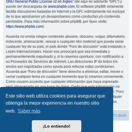
GNU General Public License v2 en Ingles
” (de aquí en adelante “GPL”) y
puede ser descargada de
www.phpbb.com
. El software phpBB solamente
facilita discusiones basadas en Internet y la GPL estrictamente los excluye
de lo que aprobamos y/o desaprobamos como conductas y/o contenido
permisible. Para más información sobre phpBB, por favor visite:
https://www.phpbb.com/
.
Acuerda no enviar ningun contenido abusivo, obsceno, vulgar, difamatorio,
indecente, amenazante, sexual o cualquier otro material que pueda violar
cualquier ley de su país, el país donde “Foro de discusión” está instalado o
Leyes Internacionales. Hacer eso provocará que sea inmediata y
permanentemente expulsado y, si lo creemos oportuno, con notificación a
su Proveedor de Servicios de Internet. Las direcciones IP de todos los
envíos son registradas como ayuda para reforzar estas condiciones.
Acuerda que “Foro de discusión” tiene derecho a eliminar, editar, mover o
cerrar cualquier tema en cualquier momento que lo creamos conveniente.
Como usuario acuerda que cualquier información que haya ingresado
será almacenada en una base de datos. Dado que esta información no
será compartida con ninguna tercera parte sin su consentimiento, ni “Foro
Este sitio web utiliza cookies para asegurar que
de discusión” ni phpBB podrán considerarse responsables por cualquier
intento de hacking que conlleve a que los datos sean comprometidos.
obtenga la mejor experiencia en nuestro sitio
web.
Saber más
Inicio
Índice general
Todos los horarios son
UTC-06:00
¡Lo entiendo!
Desarrollado por
phpBB
® Forum Software © phpBB Limited
Traducción al español por
phpBB España