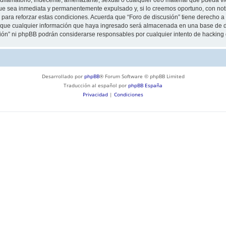
ue sea inmediata y permanentemente expulsado y, si lo creemos oportuno, con notif
para reforzar estas condiciones. Acuerda que “Foro de discusión” tiene derecho a e
ue cualquier información que haya ingresado será almacenada en una base de da
usión” ni phpBB podrán considerarse responsables por cualquier intento de hackin
Desarrollado por
phpBB
® Forum Software © phpBB Limited
Traducción al español por
phpBB España
Privacidad
|
Condiciones