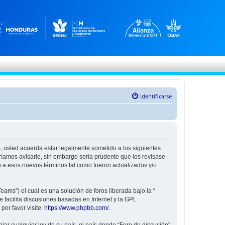
Identificarse
”), usted acuerda estar legalmente sometido a los siguientes
ríamos avisarle, sin embargo sería prudente que los revisase
 a esos nuevos términos tal como fueron actualizados y/o
ams”) el cual es una solución de foros liberada bajo la “
 facilita discusiones basadas en Internet y la GPL
or favor visite:
https://www.phpbb.com/
.
ar cualquier ley de su país, el país donde “Foro de discusión”