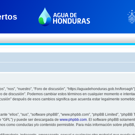
os”, “nos”, “nuestro”, “Foro de discusión”, “https://aguadehonduras.gob.hn/foroagh
Foro de discusión”. Podemos cambiar estos términos en cualquier momento e intenta
scusión” después de esos cambios significa que acuerda estar legalmente sometido
nte “ellos”, “sus”, “software phpBB”, “www.phpbb.com”, “phpBB Limited”, “phpBB Te
te “GPL”) y puede ser descargada de
www.phpbb.com
. El software phpBB solamente
os como conductas y/o contenido permisible. Para más información sobre phpBB, p
ifamatorio, indecente, amenazante, sexual o cualquier otro material que pueda viol