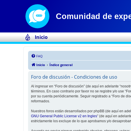
Inicio
FAQ
Inicio
Índice general
Foro de discusión - Condiciones de uso
Al ingresar en “Foro de discusión” (de aquí en adelante “nosotr
términos. En caso contrario por favor no se registre y/o use “
por su cuenta periódicamente. Seguir registrado a “Foro de di
reformados.
Nuestros foros están desarrollados por phpBB (de aquí en adela
GNU General Public License v2 en Ingles
” (de aquí en adelan
estrictamente los excluye de lo que aprobamos y/o desaprobam
Acuerda no enviar ningun contenido abusivo, obsceno, vulgar, d