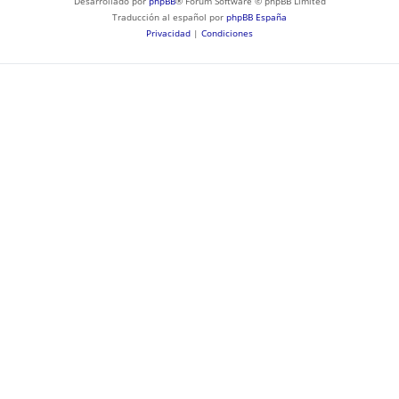
Desarrollado por
phpBB
® Forum Software © phpBB Limited
Traducción al español por
phpBB España
Privacidad
|
Condiciones