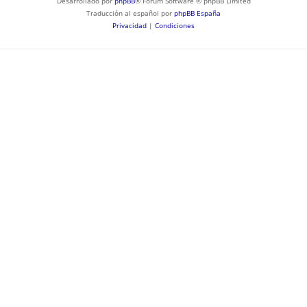
Desarrollado por
phpBB
® Forum Software © phpBB Limited
Traducción al español por
phpBB España
Privacidad
|
Condiciones