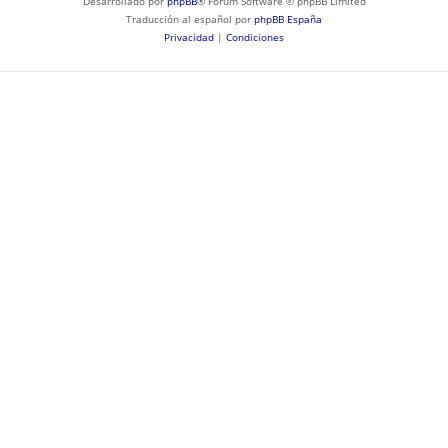
Desarrollado por
phpBB
® Forum Software © phpBB Limited
Traducción al español por
phpBB España
Privacidad
|
Condiciones