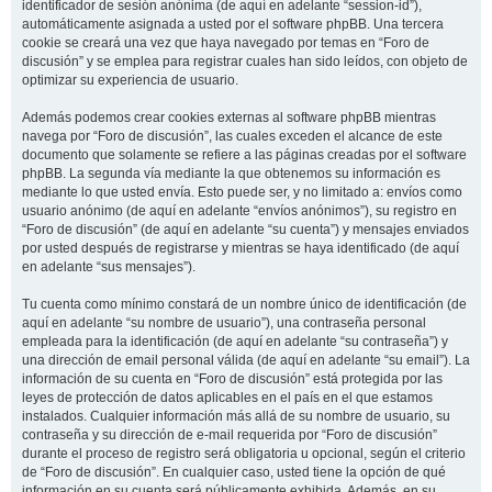
identificador de sesión anónima (de aquí en adelante “session-id”),
automáticamente asignada a usted por el software phpBB. Una tercera
cookie se creará una vez que haya navegado por temas en “Foro de
discusión” y se emplea para registrar cuales han sido leídos, con objeto de
optimizar su experiencia de usuario.
Además podemos crear cookies externas al software phpBB mientras
navega por “Foro de discusión”, las cuales exceden el alcance de este
documento que solamente se refiere a las páginas creadas por el software
phpBB. La segunda vía mediante la que obtenemos su información es
mediante lo que usted envía. Esto puede ser, y no limitado a: envíos como
usuario anónimo (de aquí en adelante “envíos anónimos”), su registro en
“Foro de discusión” (de aquí en adelante “su cuenta”) y mensajes enviados
por usted después de registrarse y mientras se haya identificado (de aquí
en adelante “sus mensajes”).
Tu cuenta como mínimo constará de un nombre único de identificación (de
aquí en adelante “su nombre de usuario”), una contraseña personal
empleada para la identificación (de aquí en adelante “su contraseña”) y
una dirección de email personal válida (de aquí en adelante “su email”). La
información de su cuenta en “Foro de discusión” está protegida por las
leyes de protección de datos aplicables en el país en el que estamos
instalados. Cualquier información más allá de su nombre de usuario, su
contraseña y su dirección de e-mail requerida por “Foro de discusión”
durante el proceso de registro será obligatoria u opcional, según el criterio
de “Foro de discusión”. En cualquier caso, usted tiene la opción de qué
información en su cuenta será públicamente exhibida. Además, en su