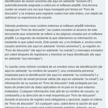
identificador de sesión anónima (de aquí en adelante “session-id”),
automáticamente asignada a usted por el software phpBB. Una tercera
cookie se creará una vez que haya navegado por temas en “Foro de
discusión” y se emplea para registrar cuales han sido leídos, con objeto de
optimizar su experiencia de usuario.
Además podemos crear cookies externas al software phpBB mientras
navega por “Foro de discusión”, las cuales exceden el alcance de este
documento que solamente se refiere a las páginas creadas por el software
phpBB. La segunda vía mediante la que obtenemos su información es
mediante lo que usted envía. Esto puede ser, y no limitado a: envíos como
usuario anónimo (de aquí en adelante “envíos anónimos”), su registro en
“Foro de discusión” (de aquí en adelante “su cuenta”) y mensajes enviados
por usted después de registrarse y mientras se haya identificado (de aquí
en adelante “sus mensajes”).
Tu cuenta como mínimo constará de un nombre único de identificación (de
aquí en adelante “su nombre de usuario”), una contraseña personal
empleada para la identificación (de aquí en adelante “su contraseña”) y
una dirección de email personal válida (de aquí en adelante “su email”). La
información de su cuenta en “Foro de discusión” está protegida por las
leyes de protección de datos aplicables en el país en el que estamos
instalados. Cualquier información más allá de su nombre de usuario, su
contraseña y su dirección de e-mail requerida por “Foro de discusión”
durante el proceso de registro será obligatoria u opcional, según el criterio
de “Foro de discusión”. En cualquier caso, usted tiene la opción de qué
información en su cuenta será públicamente exhibida. Además, en su