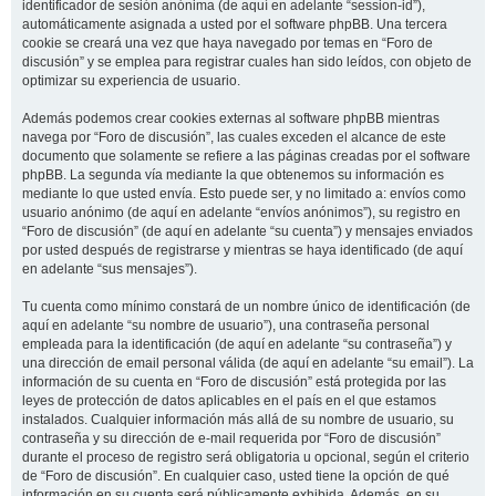
identificador de sesión anónima (de aquí en adelante “session-id”),
automáticamente asignada a usted por el software phpBB. Una tercera
cookie se creará una vez que haya navegado por temas en “Foro de
discusión” y se emplea para registrar cuales han sido leídos, con objeto de
optimizar su experiencia de usuario.
Además podemos crear cookies externas al software phpBB mientras
navega por “Foro de discusión”, las cuales exceden el alcance de este
documento que solamente se refiere a las páginas creadas por el software
phpBB. La segunda vía mediante la que obtenemos su información es
mediante lo que usted envía. Esto puede ser, y no limitado a: envíos como
usuario anónimo (de aquí en adelante “envíos anónimos”), su registro en
“Foro de discusión” (de aquí en adelante “su cuenta”) y mensajes enviados
por usted después de registrarse y mientras se haya identificado (de aquí
en adelante “sus mensajes”).
Tu cuenta como mínimo constará de un nombre único de identificación (de
aquí en adelante “su nombre de usuario”), una contraseña personal
empleada para la identificación (de aquí en adelante “su contraseña”) y
una dirección de email personal válida (de aquí en adelante “su email”). La
información de su cuenta en “Foro de discusión” está protegida por las
leyes de protección de datos aplicables en el país en el que estamos
instalados. Cualquier información más allá de su nombre de usuario, su
contraseña y su dirección de e-mail requerida por “Foro de discusión”
durante el proceso de registro será obligatoria u opcional, según el criterio
de “Foro de discusión”. En cualquier caso, usted tiene la opción de qué
información en su cuenta será públicamente exhibida. Además, en su